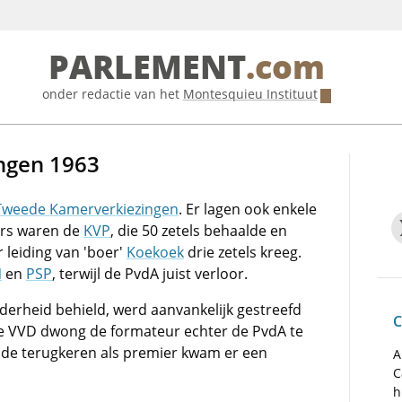
PARLEMENT
.com
onder redactie van het
Montesquieu Instituut
ngen 1963
Tweede Kamerverkiezingen
. Er lagen ook enkele
ars waren de
KVP
, die 50 zetels behaalde en
 leiding van 'boer'
Koekoek
drie zetels kreeg.
N
en
PSP
, terwijl de PvdA juist verloor.
derheid behield, werd aanvankelijk gestreefd
C
 De VVD dwong de formateur echter de PvdA te
lde terugkeren als premier kwam er een
A
C
h