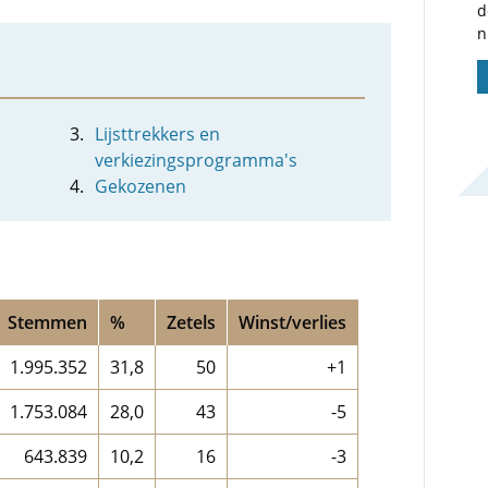
d
n
Lijsttrekkers en
verkiezingsprogramma's
Gekozenen
Stemmen
%
Zetels
Winst/verlies
1.995.352
31,8
50
+1
1.753.084
28,0
43
-5
643.839
10,2
16
-3