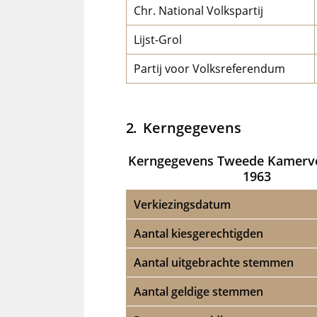
Chr. National Volkspartij
Lijst-Grol
Partij voor Volksreferendum
Kerngegevens
Kerngegevens Tweede Kamerve
1963
Verkiezingsdatum
Aantal kiesgerechtigden
Aantal uitgebrachte stemmen
Aantal geldige stemmen