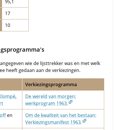
95,1
17
10
ingsprogramma's
aangegeven wie de lijsttrekker was en met welk
e heeft gedaan aan de verkiezingen.
Verkiezingsprogramma
Klompé
,
De wereld van morgen:
rt
werkprogram 1963.
off
en
Om de kwaliteit van het bestaan:
Verkiezingsmanifest 1963
.