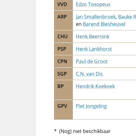
VVD
Edzo Toxopeus
ARP
Jan Smallenbroek
,
Bauke R
en
Barend Biesheuvel
CHU
Henk Beernink
PSP
Henk Lankhorst
CPN
Paul de Groot
SGP
C.N. van Dis
BP
Hendrik Koekoek
GPV
Piet Jongeling
* (Nog) niet beschikbaar