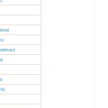
t)
eline)
an)
hieleman)
e)
t)
ik)