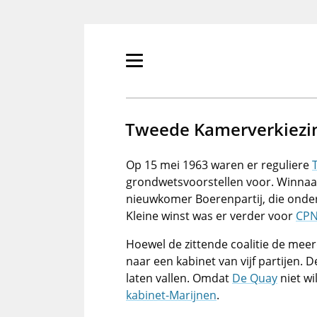
Overslaan
en
naar
de
Primair
inhoud
menu
gaan
tonen/verbergen
Tweede Kamerverkiezi
Op 15 mei 1963 waren er reguliere
grondwetsvoorstellen voor. Winna
nieuwkomer Boerenpartij, die onder
Kleine winst was er verder voor
CP
Hoewel de zittende coalitie de meer
naar een kabinet van vijf partijen.
laten vallen. Omdat
De Quay
niet wi
kabinet-Marijnen
.