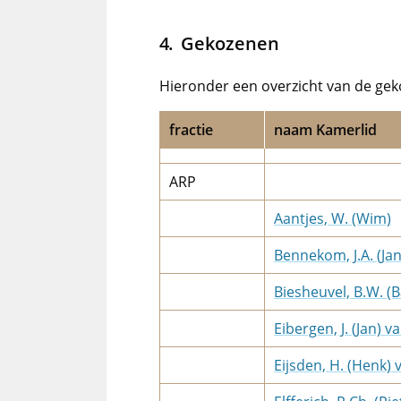
Gekozenen
Hieronder een overzicht van de gek
fractie
naam Kamerlid
ARP
Aantjes, W. (Wim)
Bennekom, J.A. (Jan
Biesheuvel, B.W. (
Eibergen, J. (Jan) v
Eijsden, H. (Henk) 