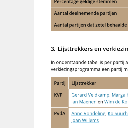
Percentage geldige stemmen
Aantal deelnemende partijen
Aantal partijen dat zetel behaalde
Lijsttrekkers en verkiez
In onderstaande tabel is per partij 
verkiezingsprogramma een partij me
Partij
Lijsttrekker
KVP
Gerard Veldkamp
,
Marga 
Jan Maenen
en
Wim de Ko
PvdA
Anne Vondeling
,
Ko Suurh
Joan Willems