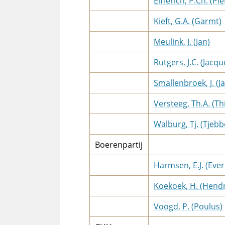
Elfferich, P.Ch. (Pie
Kieft, G.A. (Garmt)
Meulink, J. (Jan)
Rutgers, J.C. (Jacqu
Smallenbroek, J. (J
Versteeg, Th.A. (T
Walburg, Tj. (Tjebb
Boerenpartij
Harmsen, E.J. (Ever
Koekoek, H. (Hendr
Voogd, P. (Poulus)