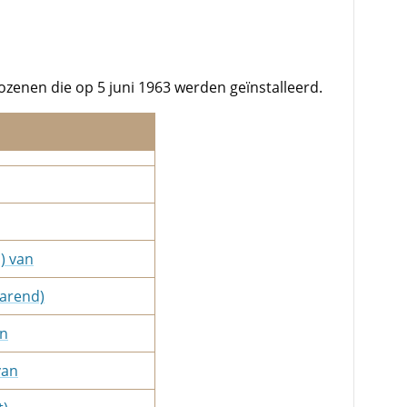
ozenen die op 5 juni 1963 werden geïnstalleerd.
) van
Barend)
an
van