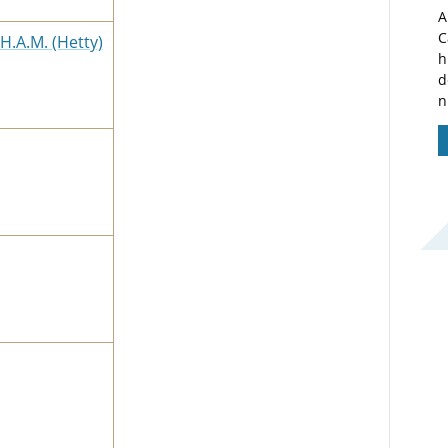
A
C
H.A.M. (Hetty)
h
d
n