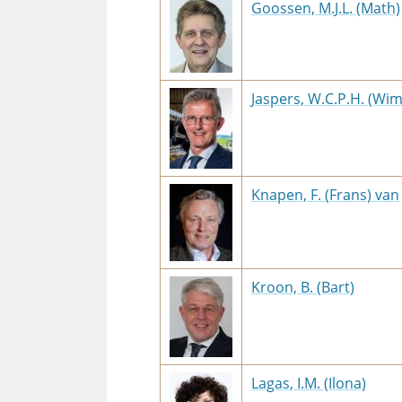
Goossen, M.J.L. (Math)
Jaspers, W.C.P.H. (Wim
Knapen, F. (Frans) van
Kroon, B. (Bart)
Lagas, I.M. (Ilona)