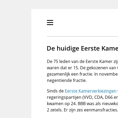
Overslaan
en
naar
de
Primair
inhoud
menu
gaan
tonen/verbergen
De huidige Eerste Kam
De 75 leden van de Eerste Kamer zij
waren dat er 15. De gekozenen van
gezamenlijk een fractie. In novembe
negentiende fractie.
Sinds de
Eerste Kamerverkiezingen
regeringspartijen (VVD, CDA, D66 e
kwamen op 24. BBB was als nieuwko
2 zetels. Er zijn zes eenmansfracties