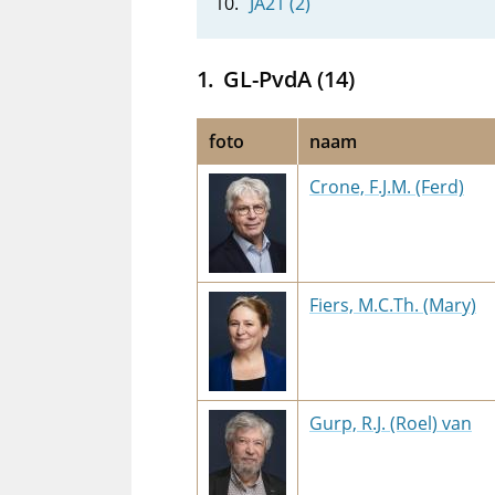
JA21 (2)
GL-PvdA (14)
foto
naam
Crone, F.J.M. (Ferd)
Fiers, M.C.Th. (Mary)
Gurp, R.J. (Roel) van