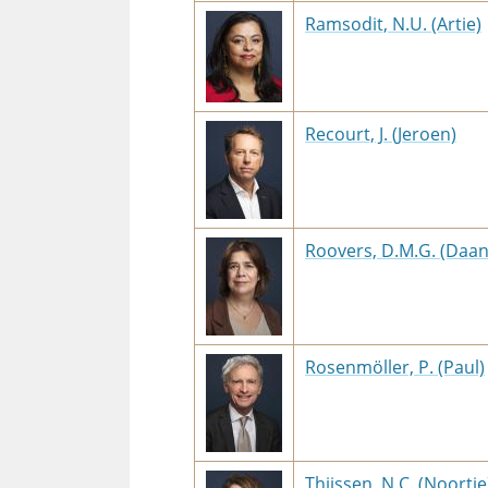
Ramsodit, N.U. (Artie)
Recourt, J. (Jeroen)
Roovers, D.M.G. (Daan
Rosenmöller, P. (Paul)
Thijssen, N.C. (Noortje