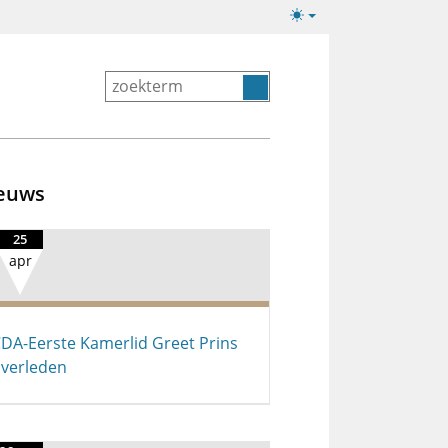
Lichte/donkere
weergave
euws
25
apr
DA-Eerste Kamerlid Greet Prins
verleden