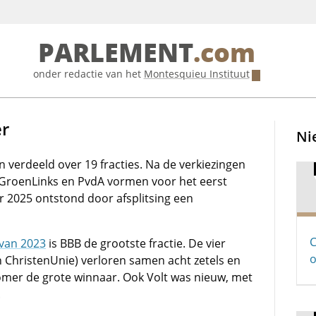
PARLEMENT
.com
onder redactie van het
Montesquieu Instituut
er
Ni
n verdeeld over 19 fracties. Na de verkiezingen
 GroenLinks en PvdA vormen voor het eerst
r 2025 ontstond door afsplitsing een
C
 van 2023
is BBB de grootste fractie. De vier
o
n ChristenUnie) verloren samen acht zetels en
mer de grote winnaar. Ook Volt was nieuw, met
.