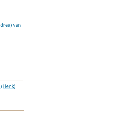
ndrea) van
 (Henk)