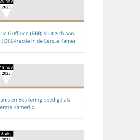
28 nov
2025
rie Griffioen (BBB) sluit zich aan
ij D66-fractie in de Eerste Kamer
18 nov
2025
anis en Beukering beëdigd als
erste Kamerlid
8 okt
2025