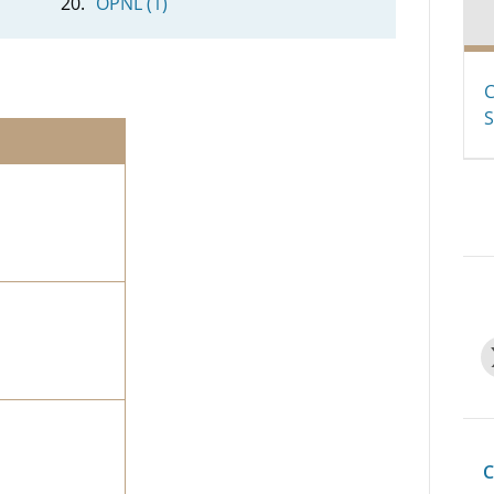
OPNL (1)
C
S
C