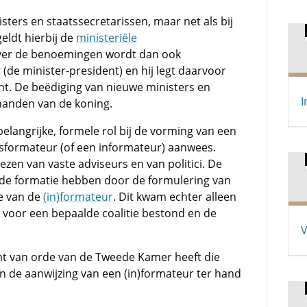
ters en staatssecretarissen, maar net als bij
geldt hierbij de
ministeriële
 over de benoemingen wordt dan ook
de minister-president) en hij legt daarvoor
t. De beëdiging van nieuwe ministers en
I
 handen van de koning.
elangrijke, formele rol bij de vorming van een
tsformateur (of een informateur) aanwees.
iezen van vaste adviseurs en van politici. De
p de formatie hebben door de formulering van
e van de
(in)formateur
. Dit kwam echter alleen
r voor een bepaalde coalitie bestond en de
V
nt van orde van de Tweede Kamer heeft die
n de aanwijzing van een (in)formateur ter hand