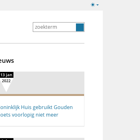
Lichte/donkere
weergave
euws
13 jan
2022
oninklijk Huis gebruikt Gouden
oets voorlopig niet meer