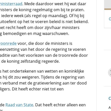
ministerraad
. Mede daardoor weet hij wat daar
sters de koning regelmatig om bij te praten.
 iedere week (als regel op maandag). Of hij bij
G
itoefent op het te voeren beleid is niet bekend.
het recht heeft om door zijn/haar ministers
ag bemoedigen en mag waarschuwen.
roonrede
voor, die door de ministers is
eenzetting van het door de regering te voeren
raditie van het voorlezen van de troonrede door
t de koning zelfstandig regeerde.
is het ondertekenen van wetten en koninklijke
 hij dit zou weigeren. Tijdens de regering van
 in verband met de gratieverlening aan ter dood
ers. Dit heeft echter niet tot een
C
 de
Raad van State
. Dat heeft echter alleen een
A
is.