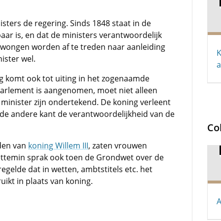
ters de regering. Sinds 1848 staat in de
r is, en dat de ministers verantwoordelijk
edwongen worden af te treden naar aanleiding
K
ister wel.
a
 komt ook tot uiting in het zogenaamde
 parlement is aangenomen, moet niet alleen
minister zijn ondertekend. De koning verleent
an de andere kant de verantwoordelijkheid van de
Co
jden van
koning Willem III
, zaten vrouwen
ettemin sprak ook toen de Grondwet over de
regelde dat in wetten, ambtstitels etc. het
kt in plaats van koning.
A