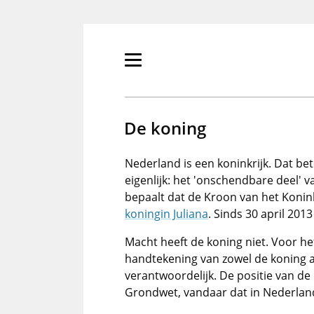
Overslaan
en
naar
de
Primair
inhoud
menu
gaan
tonen/verbergen
De koning
Nederland is een koninkrijk. Dat be
eigenlijk: het 'onschendbare deel' v
bepaalt dat de Kroon van het Koni
koningin Juliana
. Sinds 30 april 2013
Macht heeft de koning niet. Voor he
handtekening van zowel de koning 
verantwoordelijk. De positie van de 
Grondwet, vandaar dat in Nederland