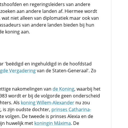
tshoofden en regeringsleiders van andere
ezoeken aan andere landen af. Hiermee wordt
 wat niet alleen van diplomatiek maar ook van
ssadeurs van andere landen bieden bij hun
de koning aan.
r 'beëdigd en ingehuldigd in de hoofdstad
igde Vergadering
van de Staten-Generaal'. Zo
ettige nakomelingen van
de Koning
, waarbij het
1983 wordt er bij de volgorde geen onderscheid
ters. Als
koning Willem-Alexander
nu zou
, is zijn oudste dochter,
prinses Catharina-
 te volgen. De tweede is prinses Alexia en de
ijn huwelijk met
koningin Máxima
. De