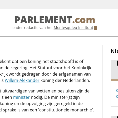
PARLEMENT
.com
onder redactie van het
Montesquieu Instituut
Ni
tekent dat een koning het staatshoofd is of
an de regering. Het Statuut voor het Koninkrijk
nkrijk wordt gedragen door de erfgenamen van
 is
Willem-Alexander
koning der Nederlanden.
K
t uitvaardigen van wetten en besluiten zijn de
K
als een
minister
nodig. De minister(s) zijn
koning en de opvolging zijn geregeld in de
 sprake is van een 'constitutionele monarchie'.