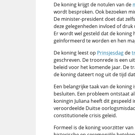
De koning krijgt de notulen van de
wordt besproken. Ook bezoeken mini
De minister-president doet dat zelfs
deze gelegenheden invloed of druk u
Er wordt wel gesteld dat de koning 
geïnformeerd te worden en hen m
De koning leest op
Prinsjesdag
de
t
geschreven. De troonrede is een uit
beleid voor het komende jaar. De t
de koning dateert nog uit de tijd da
Een belangrijke taak van de koning 
besluiten. Een probleem ontstaat als
koningin Juliana heeft dit gespeeld
veroordeelde Duitse oorlogsmisdadig
constitutionele crisis geleid.
Formeel is de koning voorzitter van
historische en ceremoniële beteken