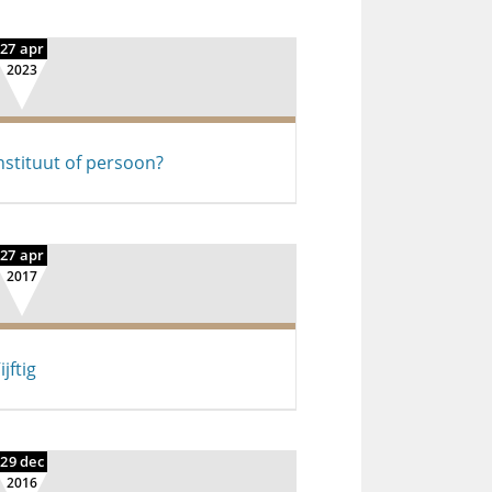
27 apr
2023
nstituut of persoon?
27 apr
2017
ijftig
29 dec
2016