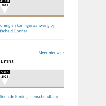
31 okt
2018
oning en koningin aanwezig bij
fscheid Donner
Meer nieuws
lumns
5 sep
2024
lleen de Koning is onschendbaar