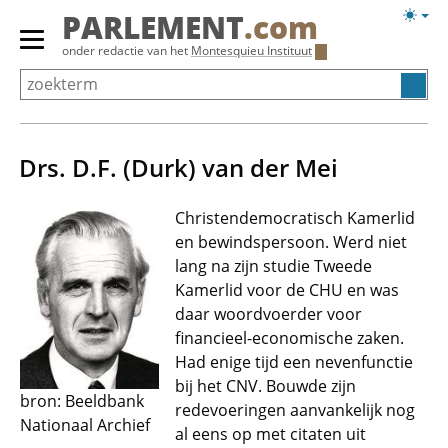
Overslaan
Licht
PARLEMENT
.com
en
weerg
Primair
onder redactie van het
Montesquieu Instituut
naar
menu
de
tonen/verbergen
inhoud
gaan
Drs. D.F. (Durk) van der Mei
Christendemocratisch Kamerlid
en bewindspersoon. Werd niet
lang na zijn studie Tweede
Kamerlid voor de CHU en was
daar woordvoerder voor
financieel-economische zaken.
Had enige tijd een nevenfunctie
bij het CNV. Bouwde zijn
bron: Beeldbank
redevoeringen aanvankelijk nog
Nationaal Archief
al eens op met citaten uit