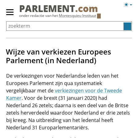
Overslaan
Licht
PARLEMENT
.com
en
weerg
Primair
onder redactie van het
Montesquieu Instituut
naar
menu
de
tonen/verbergen
inhoud
gaan
Wijze van verkiezen Europees
Parlement (in Nederland)
De verkiezingen voor Nederlandse leden van het
Europees Parlement zijn qua systematiek
vergelijkbaar met de
verkiezingen voor de Tweede
Kamer
. Voor de brexit (31 januari 2020) had
Nederland 26 zetels; daarna is een deel van de Britse
zetels herverdeeld waardoor Nederland er drie zetels
bij kreeg. Na uitbreiding van het ledental heeft
Nederland 31 Europarlementariërs.