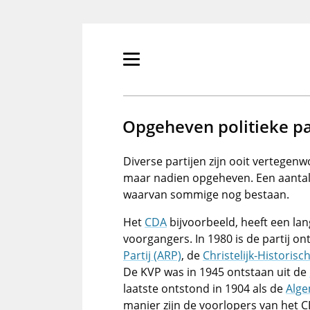
Overslaan
en
naar
de
Primair
inhoud
menu
gaan
tonen/verbergen
Opgeheven politieke pa
Diverse partijen zijn ooit vertege
maar nadien opgeheven. Een aantal 
waarvan sommige nog bestaan.
Het
CDA
bijvoorbeeld, heeft een lang
voorgangers. In 1980 is de partij on
Partij (ARP)
, de
Christelijk-Historis
De KVP was in 1945 ontstaan uit de
laatste ontstond in 1904 als de
Alge
manier zijn de voorlopers van het C