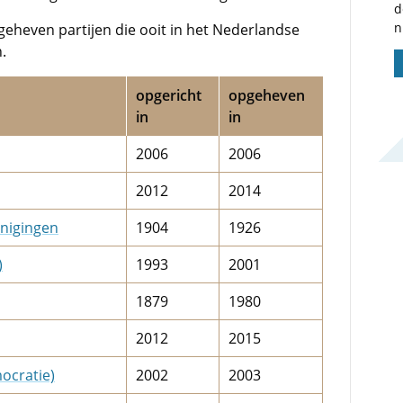
d
n
pgeheven partijen die ooit in het Nederlandse
.
opgericht
opgeheven
in
in
2006
2006
2012
2014
nigingen
1904
1926
)
1993
2001
1879
1980
2012
2015
ocratie)
2002
2003