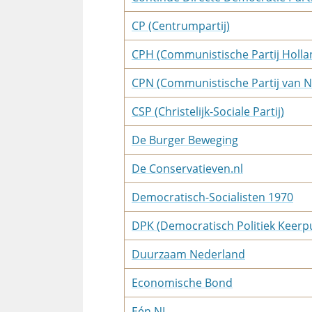
CP (Centrumpartij)
CPH (Communistische Partij Holla
CPN (Communistische Partij van 
CSP (Christelijk-Sociale Partij)
De Burger Beweging
De Conservatieven.nl
Democratisch-Socialisten 1970
DPK (Democratisch Politiek Keerp
Duurzaam Nederland
Economische Bond
Eén NL