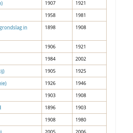
n)
1907
1921
1958
1981
grondslag in
1898
1908
1906
1921
1984
2002
j)
1905
1925
ie)
1926
1946
1903
1908
d
1896
1903
1908
1980
j
2005
2006