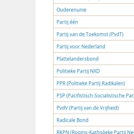
Ouderenunie
Partij één
Partij van de Toekomst (PvdT)
Partij voor Nederland
Plattelandersbond
Politieke Partij NXD
PPR (Politieke Partij Radikalen)
PSP (Pacifistisch-Socialistische Part
PvdV (Partij van de Vrijheid)
Radicale Bond
RKPN (Rooms-Katholieke Partij Ne