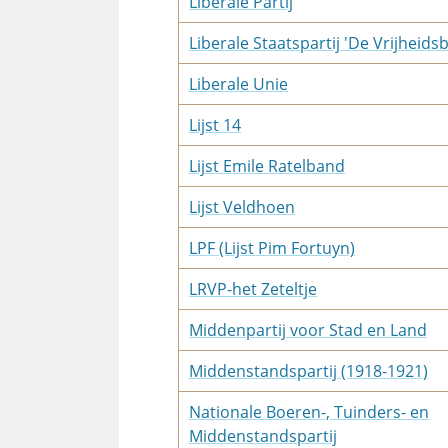
Liberale Partij
Liberale Staatspartij 'De Vrijheids
Liberale Unie
Lijst 14
Lijst Emile Ratelband
Lijst Veldhoen
LPF (Lijst Pim Fortuyn)
LRVP-het Zeteltje
Middenpartij voor Stad en Land
Middenstandspartij (1918-1921)
Nationale Boeren-, Tuinders- en
Middenstandspartij