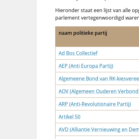
Hieronder staat een lijst van alle o
parlement vertegenwoordigd waren
naam politieke partij
Ad Bos Collectief
AEP (Anti Europa Partij)
Algemeene Bond van RK-kiesveree
AOV (Algemeen Ouderen Verbond
ARP (Anti-Revolutionaire Partij)
Artikel 50
AVD (Alliantie Vernieuwing en Dem