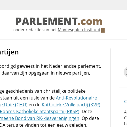
PARLEMENT
.com
onder redactie van het
Montesquieu Instituut
rtijen
nwoordigd geweest in het Nederlandse parlement,
daarvan zijn opgegaan in nieuwe partijen,
e geschiedenis van christelijke politieke
tstaan uit een fusie van de
Anti-Revolutionaire
C
che Unie (CHU)
en de
Katholieke Volkspartij (KVP)
.
Rooms-Katholieke Staatspartij (RKSP)
. Deze
A
meene Bond van RK-kiesverenigingen
. Op deze
C
h
DA terug te vinden tot een eeuw geleden.