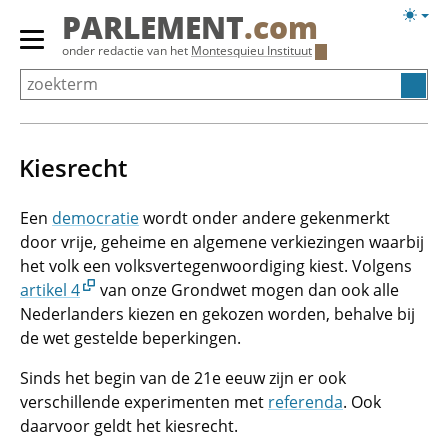
Overslaan
Licht
PARLEMENT
.com
en
weerg
Primair
onder redactie van het
Montesquieu Instituut
naar
menu
de
tonen/verbergen
inhoud
gaan
Kiesrecht
Een
democratie
wordt onder andere gekenmerkt
door vrije, geheime en algemene verkiezingen waarbij
het volk een volksvertegenwoordiging kiest. Volgens
artikel 4
van onze Grondwet mogen dan ook alle
Nederlanders kiezen en gekozen worden, behalve bij
de wet gestelde beperkingen.
Sinds het begin van de 21e eeuw zijn er ook
verschillende experimenten met
referenda
. Ook
daarvoor geldt het kiesrecht.