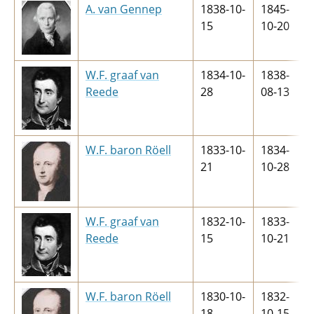
A. van Gennep
1838-10-
1845-
15
10-20
W.F. graaf van
1834-10-
1838-
Reede
28
08-13
W.F. baron Röell
1833-10-
1834-
21
10-28
W.F. graaf van
1832-10-
1833-
Reede
15
10-21
W.F. baron Röell
1830-10-
1832-
18
10-15