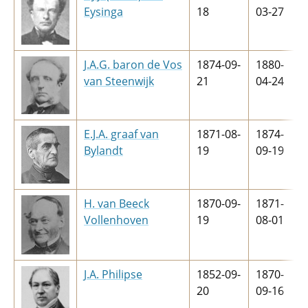
Eysinga
18
03-27
J.A.G. baron de Vos
1874-09-
1880-
van Steenwijk
21
04-24
E.J.A. graaf van
1871-08-
1874-
Bylandt
19
09-19
H. van Beeck
1870-09-
1871-
Vollenhoven
19
08-01
J.A. Philipse
1852-09-
1870-
20
09-16