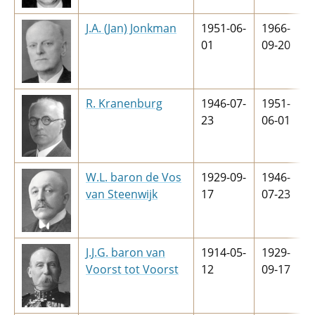
J.A. (Jan) Jonkman
1951-06-
1966-
01
09-20
R. Kranenburg
1946-07-
1951-
23
06-01
W.L. baron de Vos
1929-09-
1946-
van Steenwijk
17
07-23
J.J.G. baron van
1914-05-
1929-
Voorst tot Voorst
12
09-17