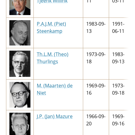
Tjeenk Willink
11
03-11
P.A.J.M. (Piet)
1983-09-
1991-
Steenkamp
13
06-11
Th.L.M. (Theo)
1973-09-
1983-
Thurlings
18
09-13
M. (Maarten) de
1969-09-
1973-
Niet
16
09-18
J.P. (Jan) Mazure
1966-09-
1969-
20
09-16