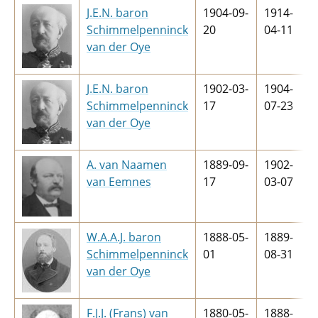
J.E.N. baron
1904-09-
1914-
Schimmelpenninck
20
04-11
van der Oye
J.E.N. baron
1902-03-
1904-
Schimmelpenninck
17
07-23
van der Oye
A. van Naamen
1889-09-
1902-
van Eemnes
17
03-07
W.A.A.J. baron
1888-05-
1889-
Schimmelpenninck
01
08-31
van der Oye
F.J.J. (Frans) van
1880-05-
1888-