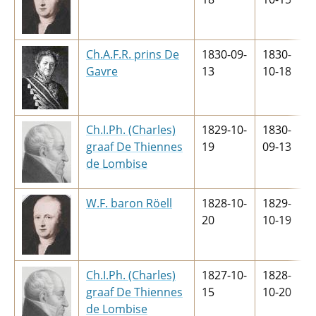
Ch.A.F.R. prins De
1830-09-
1830-
Gavre
13
10-18
Ch.I.Ph. (Charles)
1829-10-
1830-
graaf De Thiennes
19
09-13
de Lombise
W.F. baron Röell
1828-10-
1829-
20
10-19
Ch.I.Ph. (Charles)
1827-10-
1828-
graaf De Thiennes
15
10-20
de Lombise