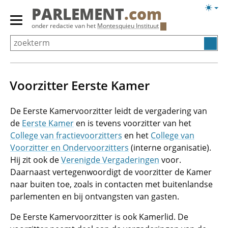
Overslaan
Licht
PARLEMENT
.com
en
weerg
Primair
onder redactie van het
Montesquieu Instituut
naar
menu
de
tonen/verbergen
inhoud
gaan
Voorzitter Eerste Kamer
De Eerste Kamervoorzitter leidt de vergadering van
de
Eerste Kamer
en is tevens voorzitter van het
College van fractievoorzitters
en het
College van
Voorzitter en Ondervoorzitters
(interne organisatie).
Hij zit ook de
Verenigde Vergaderingen
voor.
Daarnaast vertegenwoordigt de voorzitter de Kamer
naar buiten toe, zoals in contacten met buitenlandse
parlementen en bij ontvangsten van gasten.
De Eerste Kamervoorzitter is ook Kamerlid. De