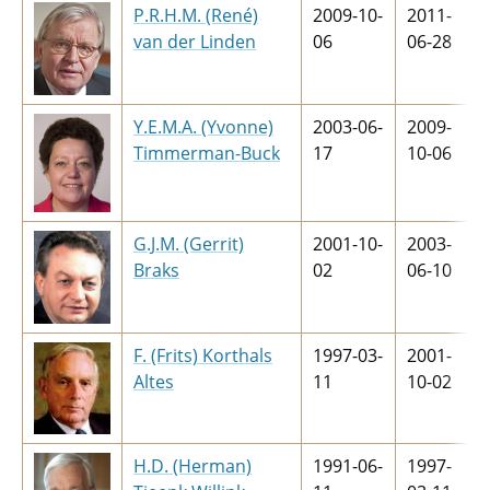
P.R.H.M. (René)
2009-10-
2011-
van der Linden
06
06-28
Y.E.M.A. (Yvonne)
2003-06-
2009-
Timmerman-Buck
17
10-06
G.J.M. (Gerrit)
2001-10-
2003-
Braks
02
06-10
F. (Frits) Korthals
1997-03-
2001-
Altes
11
10-02
H.D. (Herman)
1991-06-
1997-