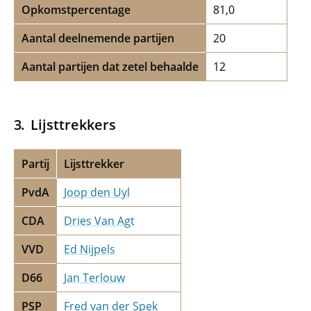
Opkomstpercentage
81,0
Aantal deelnemende partijen
20
Aantal partijen dat zetel behaalde
12
Lijsttrekkers
Partij
Lijsttrekker
PvdA
Joop den Uyl
CDA
Dries Van Agt
VVD
Ed Nijpels
D66
Jan Terlouw
PSP
Fred van der Spek