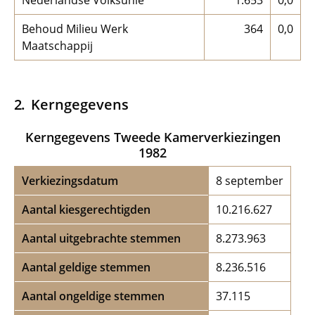
Nederlandse Volksunie
1.653
0,0
Behoud Milieu Werk
364
0,0
Maatschappij
Kerngegevens
Kerngegevens Tweede Kamerverkiezingen
1982
Verkiezingsdatum
8 september
Aantal kiesgerechtigden
10.216.627
Aantal uitgebrachte stemmen
8.273.963
Aantal geldige stemmen
8.236.516
Aantal ongeldige stemmen
37.115