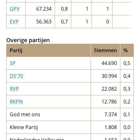
GPV
67.234
0,8
1
1
EVP
56.363
0,7
1
0
Overige partijen
Partij
Stemmen
%
SP
44.690
0,5
DS'70
30.994
0,4
RVP
22.082
0,3
RKPN
12.786
0,2
God met ons
7.374
0,1
Kleine Partij
1.808
0,0