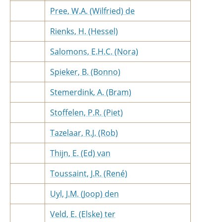
Pree, W.A. (Wilfried) de
Rienks, H. (Hessel)
Salomons, E.H.C. (Nora)
Spieker, B. (Bonno)
Stemerdink, A. (Bram)
Stoffelen, P.R. (Piet)
Tazelaar, R.J. (Rob)
Thijn, E. (Ed) van
Toussaint, J.R. (René)
Uyl, J.M. (Joop) den
Veld, E. (Elske) ter