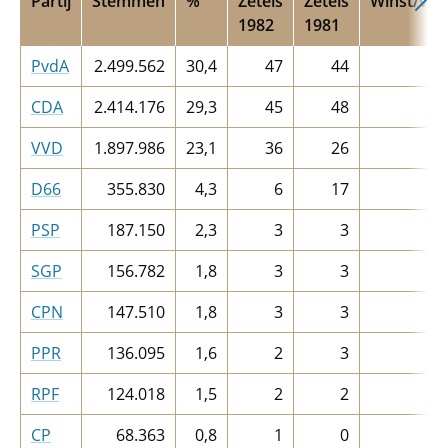
Partij
Stemmen
%
Zetels
Zetels
Winst/verl
1982
1981
PvdA
2.499.562
30,4
47
44
CDA
2.414.176
29,3
45
48
VVD
1.897.986
23,1
36
26
D66
355.830
4,3
6
17
PSP
187.150
2,3
3
3
SGP
156.782
1,8
3
3
CPN
147.510
1,8
3
3
PPR
136.095
1,6
2
3
RPF
124.018
1,5
2
2
CP
68.363
0,8
1
0