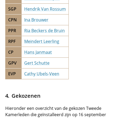
SGP
Hendrik Van Rossum
CPN
Ina Brouwer
PPR
Ria Beckers de Bruin
RPF
Meindert Leerling
CP
Hans Janmaat
GPV
Gert Schutte
EVP
Cathy Ubels-Veen
Gekozenen
Hieronder een overzicht van de gekozen Tweede
Kamerleden die geïnstalleerd zijn op 16 september