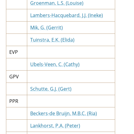
Groenman, L.S. (Louise)
Lambers-Hacquebard, J.J. (Ineke)
Mik, G. (Gerrit)
Tuinstra, E.K. (Elida)
EVP
Ubels-Veen, C. (Cathy)
GPV
Schutte, G.J. (Gert)
PPR
Beckers-de Bruijn, M.B.C. (Ria)
Lankhorst, P.A. (Peter)