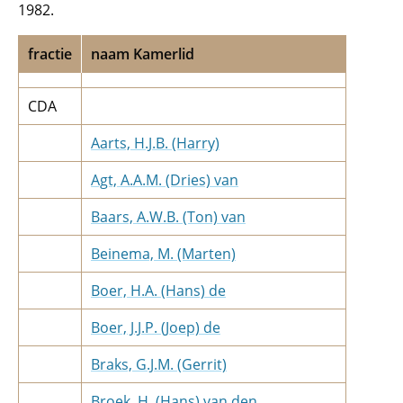
1982.
fractie
naam Kamerlid
CDA
Aarts, H.J.B. (Harry)
Agt, A.A.M. (Dries) van
Baars, A.W.B. (Ton) van
Beinema, M. (Marten)
Boer, H.A. (Hans) de
Boer, J.J.P. (Joep) de
Braks, G.J.M. (Gerrit)
Broek, H. (Hans) van den