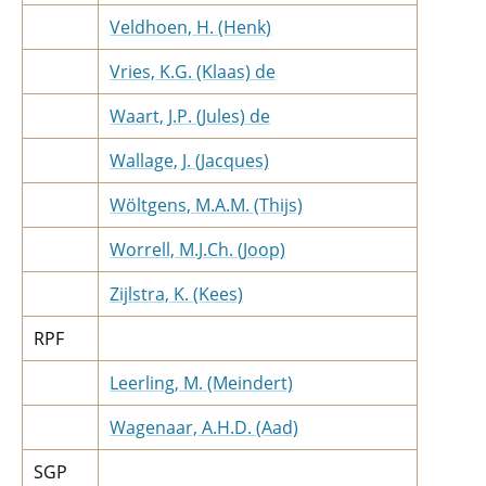
Veldhoen, H. (Henk)
Vries, K.G. (Klaas) de
Waart, J.P. (Jules) de
Wallage, J. (Jacques)
Wöltgens, M.A.M. (Thijs)
Worrell, M.J.Ch. (Joop)
Zijlstra, K. (Kees)
RPF
Leerling, M. (Meindert)
Wagenaar, A.H.D. (Aad)
SGP