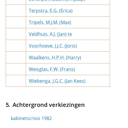
Terpstra, E.G. (Erica)
Tripels, M.J.M. (Max)
Veldhuis, A.J. (Jan) te
Voorhoeve, J.J.C. (Joris)
Waalkens, H.P.H. (Harry)
Weisglas, F.W. (Frans)
Wiebenga, J.G.C. (Jan Kees)
Achtergrond verkiezingen
kabinetscrisis 1982