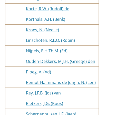
Korte, R.W. (Rudolf) de
Korthals, A.H. (Benk)
Kroes, N. (Neelie)
Linschoten, R.L.O. (Robin)
Nijpels, E.H.Th.M. (Ed)
Ouden-Dekkers, M.J.H. (Greetje) den
Ploeg, A. (Ad)
Rempt-Halmmans de Jongh, N. (Len)
Rey, J.F.B. (Jos) van
Rietkerk, J.G. (Koos)
Scherpenhuizen, J.F. (Jaap)