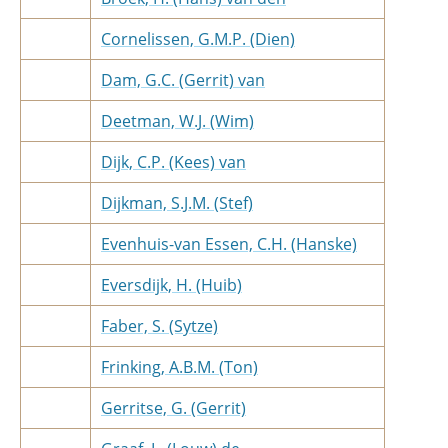
Cornelissen, G.M.P. (Dien)
Dam, G.C. (Gerrit) van
Deetman, W.J. (Wim)
Dijk, C.P. (Kees) van
Dijkman, S.J.M. (Stef)
Evenhuis-van Essen, C.H. (Hanske)
Eversdijk, H. (Huib)
Faber, S. (Sytze)
Frinking, A.B.M. (Ton)
Gerritse, G. (Gerrit)