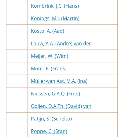
Kombrink, J.C. (Hans)
Konings, M.J. (Martin)
Kosto, A. (Aad)
Louw, A.A. (André) van der
Meijer, W. (Wim)
Moor, F. (Frans)
Müller-van Ast, M.A. (Ina)
Niessen, G.A.Q. (Frits)
Ooijen, D.A.Th. (David) van
Patijn, S. (Schelto)
Poppe, C. (Stan)