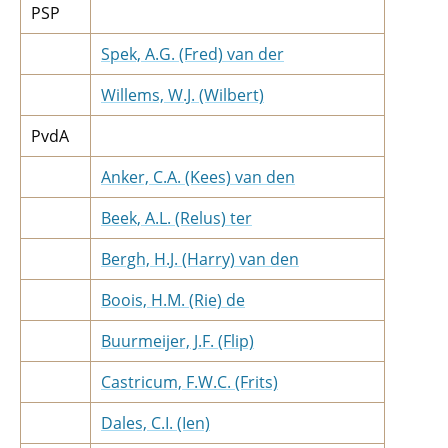
PSP
Spek, A.G. (Fred) van der
Willems, W.J. (Wilbert)
PvdA
Anker, C.A. (Kees) van den
Beek, A.L. (Relus) ter
Bergh, H.J. (Harry) van den
Boois, H.M. (Rie) de
Buurmeijer, J.F. (Flip)
Castricum, F.W.C. (Frits)
Dales, C.I. (Ien)