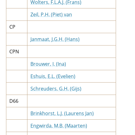
Wolters, F.L.A.J. (Frans)
Zeil, P.H. (Piet) van
CP
Janmaat, J.G.H. (Hans)
CPN
Brouwer, I. (Ina)
Eshuis, E.L. (Evelien)
Schreuders, G.H. (Gijs)
D66
Brinkhorst, L.J. (Laurens Jan)
Engwirda, M.B. (Maarten)