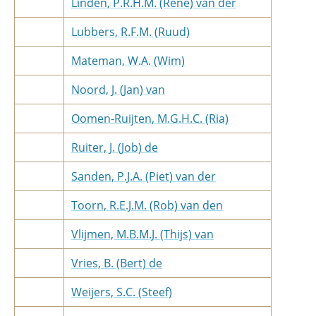
Linden, P.R.H.M. (René) van der
Lubbers, R.F.M. (Ruud)
Mateman, W.A. (Wim)
Noord, J. (Jan) van
Oomen-Ruijten, M.G.H.C. (Ria)
Ruiter, J. (Job) de
Sanden, P.J.A. (Piet) van der
Toorn, R.E.J.M. (Rob) van den
Vlijmen, M.B.M.J. (Thijs) van
Vries, B. (Bert) de
Weijers, S.C. (Steef)