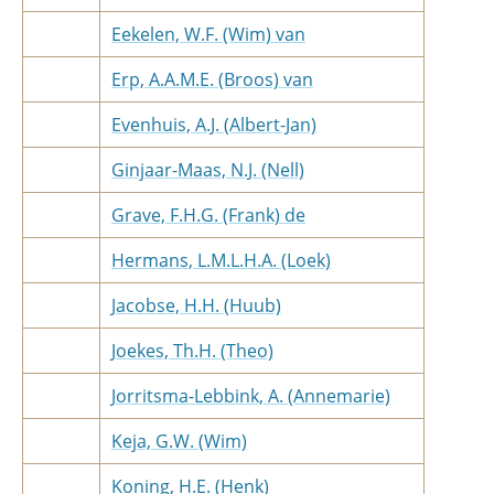
Eekelen, W.F. (Wim) van
Erp, A.A.M.E. (Broos) van
Evenhuis, A.J. (Albert-Jan)
Ginjaar-Maas, N.J. (Nell)
Grave, F.H.G. (Frank) de
Hermans, L.M.L.H.A. (Loek)
Jacobse, H.H. (Huub)
Joekes, Th.H. (Theo)
Jorritsma-Lebbink, A. (Annemarie)
Keja, G.W. (Wim)
Koning, H.E. (Henk)