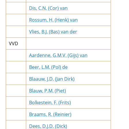
Dis, C.N. (Cor) van
Rossum, H. (Henk) van
Vlies, B.J. (Bas) van der
VVD
Aardenne, G.M.V. (Gijs) van
Beer, L.M. (Pol) de
Blaauw, J.D. (Jan Dirk)
Blauw, P.M. (Piet)
Bolkestein, F. (Frits)
Braams, R. (Reinier)
Dees, D.J.D. (Dick)