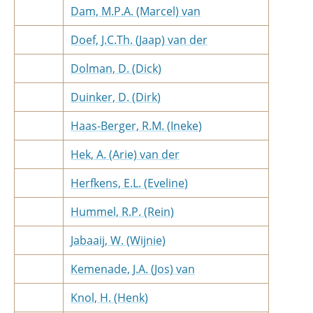
Dam, M.P.A. (Marcel) van
Doef, J.C.Th. (Jaap) van der
Dolman, D. (Dick)
Duinker, D. (Dirk)
Haas-Berger, R.M. (Ineke)
Hek, A. (Arie) van der
Herfkens, E.L. (Eveline)
Hummel, R.P. (Rein)
Jabaaij, W. (Wijnie)
Kemenade, J.A. (Jos) van
Knol, H. (Henk)