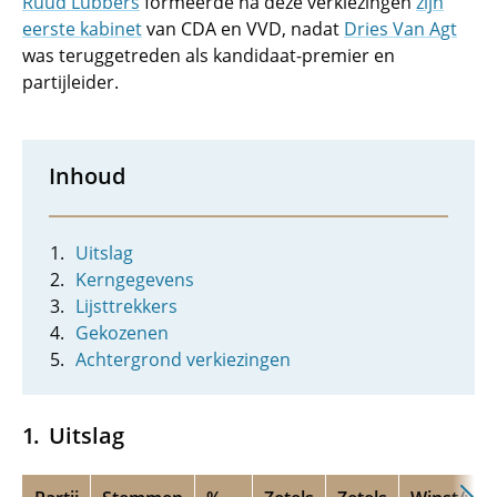
Ruud Lubbers
formeerde na deze verkiezingen
zijn
eerste kabinet
van CDA en VVD, nadat
Dries Van Agt
was teruggetreden als kandidaat-premier en
partijleider.
Inhoud
Uitslag
Kerngegevens
Lijsttrekkers
Gekozenen
Achtergrond verkiezingen
Uitslag