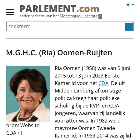
Overslaan
Licht
PARLEMENT
.com
en
weerg
Primair
onder redactie van het
Montesquieu Instituut
naar
menu
de
tonen/verbergen
inhoud
gaan
M.G.H.C. (Ria) Oomen-Ruijten
Ria Oomen (1950) was van 9 juni
2015 tot 13 juni 2023 Eerste
Kamerlid voor het
CDA
. De uit
Midden-Limburg afkomstige
politica kreeg haar politieke
scholing bij de KVP- en CDA-
jongeren, waarvan zij landelijk
voorzitter was. In 1982 werd
bron: Website
mevrouw Oomen Tweede
CDA.nl
Kamerlid. In 1989-2014 was zij lid