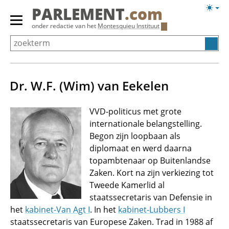
Overslaan
Licht
PARLEMENT
.com
en
weerg
Primair
onder redactie van het
Montesquieu Instituut
naar
menu
de
tonen/verbergen
inhoud
gaan
Dr. W.F. (Wim) van Eekelen
VVD-politicus met grote
internationale belangstelling.
Begon zijn loopbaan als
diplomaat en werd daarna
topambtenaar op Buitenlandse
Zaken. Kort na zijn verkiezing tot
Tweede Kamerlid al
staatssecretaris van Defensie in
het
kabinet-Van Agt I
. In het
kabinet-Lubbers I
staatssecretaris van Europese Zaken. Trad in 1988 af