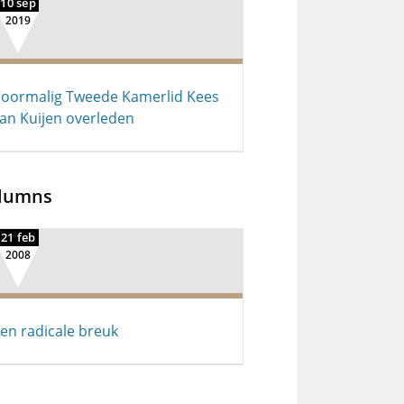
10 sep
2019
oormalig Tweede Kamerlid Kees
an Kuijen overleden
lumns
21 feb
2008
en radicale breuk