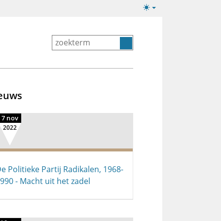
Lichte/donkere
weergave
euws
7 nov
2022
e Politieke Partij Radikalen, 1968-
990 - Macht uit het zadel