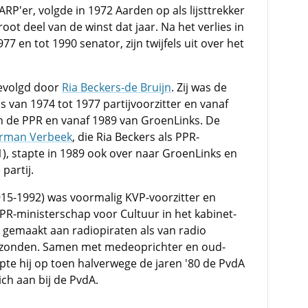
ARP'er, volgde in 1972 Aarden op als lijsttrekker
ot deel van de winst dat jaar. Na het verlies in
 en tot 1990 senator, zijn twijfels uit over het
evolgd door
Ria Beckers-de Bruijn
. Zij was de
was van 1974 tot 1977 partijvoorzitter en vanaf
van de PPR en vanaf 1989 van GroenLinks. De
rman Verbeek
, die Ria Beckers als PPR-
1), stapte in 1989 ook over naar GroenLinks en
partij.
15-1992) was voormalig KVP-voorzitter en
PPR-ministerschap voor Cultuur in het kabinet-
 gemaakt aan radiopiraten als van radio
itzonden. Samen met medeoprichter en oud-
pte hij op toen halverwege de jaren '80 de PvdA
ich aan bij de PvdA.