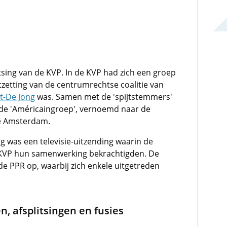
itsing van de KVP. In de KVP had zich een groep
tzetting van de centrumrechtse coalitie van
t-De Jong
was. Samen met de 'spijtstemmers'
de 'Américaingroep', vernoemd naar de
te Amsterdam.
ng was een televisie-uitzending waarin de
n KVP hun samenwerking bekrachtigden. De
de PPR op, waarbij zich enkele uitgetreden
 afsplitsingen en fusies