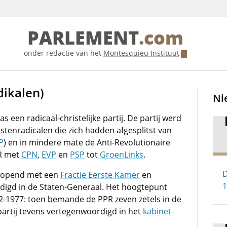
PARLEMENT
.com
onder redactie van het
Montesquieu Instituut
dikalen)
Ni
as een radicaal-christelijke partij. De partij werd
istenradicalen die zich hadden afgesplitst van
P
) en in mindere mate de Anti-Revolutionaire
PR met
CPN
,
EVP
en
PSP
tot
GroenLinks
.
D
rlopend met een
Fractie Eerste Kamer
en
1
igd in de Staten-Generaal. Het hoogtepunt
72-1977: toen bemande de PPR zeven zetels in de
partij tevens vertegenwoordigd in het
kabinet-