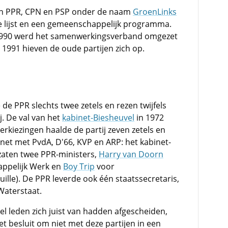
en PPR, CPN en PSP onder de naam
GroenLinks
e lijst en een gemeenschappelijk programma.
d 1990 werd het samenwerkingsverband omgezet
 1991 hieven de oude partijen zich op.
 de PPR slechts twee zetels en rezen twijfels
j. De val van het
kabinet-Biesheuvel
in 1972
erkiezingen haalde de partij zeven zetels en
net met PvdA, D'66, KVP en ARP: het kabinet-
 zaten twee PPR-ministers,
Harry van Doorn
appelijk Werk en
Boy Trip
voor
lle). De PPR leverde ook één staatssecretaris,
Waterstaat.
el leden zich juist van hadden afgescheiden,
et besluit om niet met deze partijen in een