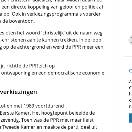
een directe koppeling van geloof en politiek af
a op. Ook in verkiezingsprogramma's voerden
's de boventoon.
besloten het woord 'christelijk' uit de naam weg
t-christenen aan te kunnen trekken. In de loop
slag op de achtergrond en werd de PPR meer een
r. richtte de PPR zich op
C
, ontwapening en een democratische economie.
A
C
verkiezingen
h
d
 tot en met 1989 voortdurend
n
Eerste Kamer. Het hoogtepunt beleefde de
en zeventig. Toen was de PPR met maar liefst
e Tweede Kamer en maakte de partij deel uit