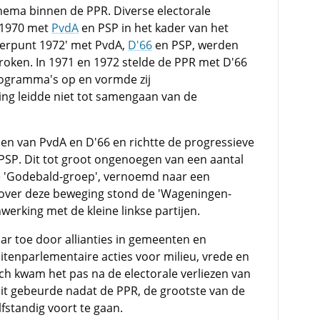
hema binnen de PPR. Diverse electorale
 1970 met
PvdA
en PSP in het kader van het
Keerpunt 1972' met PvdA,
D'66
en PSP, werden
roken. In 1971 en 1972 stelde de PPR met D'66
rogramma's op en vormde zij
g leidde niet tot samengaan van de
en van PvdA en D'66 en richtte de progressieve
SP. Dit tot groot ongenoegen van een aantal
de 'Godebald-groep', vernoemd naar een
over deze beweging stond de 'Wageningen-
erking met de kleine linkse partijen.
ar toe door allianties in gemeenten en
itenparlementaire acties voor milieu, vrede en
ch kwam het pas na de electorale verliezen van
Dit gebeurde nadat de PPR, de grootste van de
fstandig voort te gaan.