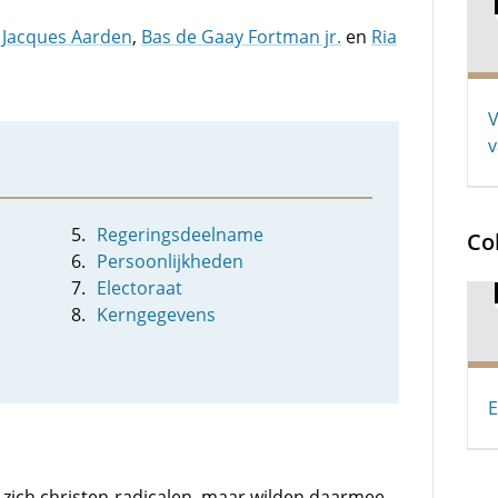
n
Jacques Aarden
,
Bas de Gaay Fortman jr.
en
Ria
V
v
Regeringsdeelname
Co
Persoonlijkheden
Electoraat
Kerngegevens
E
zich christen-radicalen, maar wilden daarmee