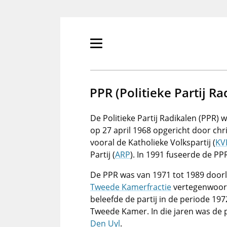
Overslaan
en
naar
de
Primair
inhoud
menu
gaan
tonen/verbergen
PPR (Politieke Partij Ra
De Politieke Partij Radikalen (PPR) w
op 27 april 1968 opgericht door chr
vooral de Katholieke Volkspartij (
KV
Partij (
ARP
). In 1991 fuseerde de P
De PPR was van 1971 tot 1989 doo
Tweede Kamerfractie
vertegenwoord
beleefde de partij in de periode 19
Tweede Kamer. In die jaren was de 
Den Uyl
.