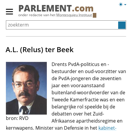
Overslaan
Licht
PARLEMENT
.com
en
weerg
Primair
onder redactie van het
Montesquieu Instituut
naar
menu
de
tonen/verbergen
inhoud
gaan
A.L. (Relus) ter Beek
Drents PvdA-politicus en -
bestuurder en oud-voorzitter van
de PvdA-jongeren die zeventien
jaar een vooraanstaand
buitenland-woordvoerder van de
Tweede Kamerfractie was en een
belangrijke rol speelde bij de
debatten over het Zuid-
bron: RVD
Afrikaanse apartheidsregime en
kernwapens. Minister van Defensie in het
kabinet-