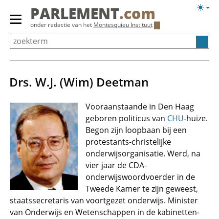
Overslaan
Licht
PARLEMENT
.com
en
weerg
Primair
onder redactie van het
Montesquieu Instituut
naar
menu
de
tonen/verbergen
inhoud
gaan
Drs. W.J. (Wim) Deetman
Vooraanstaande in Den Haag
geboren politicus van
CHU
-huize.
Begon zijn loopbaan bij een
protestants-christelijke
onderwijsorganisatie. Werd, na
vier jaar de CDA-
onderwijswoordvoerder in de
Tweede Kamer te zijn geweest,
staatssecretaris van voortgezet onderwijs. Minister
van Onderwijs en Wetenschappen in de kabinetten-