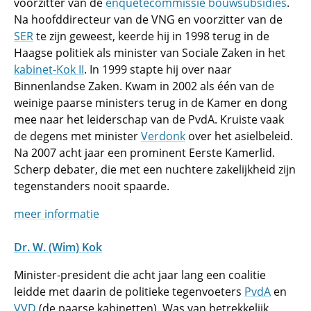
voorzitter van de
enquêtecommissie bouwsubsidies
.
Na hoofddirecteur van de VNG en voorzitter van de
SER
te zijn geweest, keerde hij in 1998 terug in de
Haagse politiek als minister van Sociale Zaken in het
kabinet-Kok II
. In 1999 stapte hij over naar
Binnenlandse Zaken. Kwam in 2002 als één van de
weinige paarse ministers terug in de Kamer en dong
mee naar het leiderschap van de PvdA. Kruiste vaak
de degens met minister
Verdonk
over het asielbeleid.
Na 2007 acht jaar een prominent Eerste Kamerlid.
Scherp debater, die met een nuchtere zakelijkheid zijn
tegenstanders nooit spaarde.
meer informatie
Dr. W. (Wim) Kok
Minister-president die acht jaar lang een coalitie
leidde met daarin de politieke tegenvoeters
PvdA
en
VVD
(de paarse kabinetten). Was van betrekkelijk