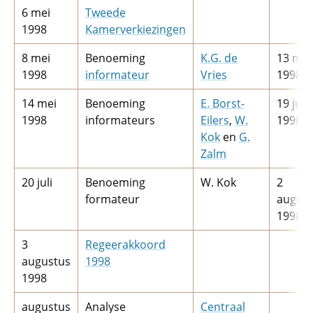
6 mei
Tweede
1998
Kamerverkiezingen
8 mei
Benoeming
K.G. de
13 mei
1998
informateur
Vries
1998
14 mei
Benoeming
E.­ Borst-
19 juli
1998
informateurs
Eilers
,
W.
1998
Kok
en
G.
Zalm
20 juli
Benoeming
W. Kok
2
formateur
augus
1998
3
Regeerakkoord
augustus
1998
1998
augustus
Analyse
Centraal