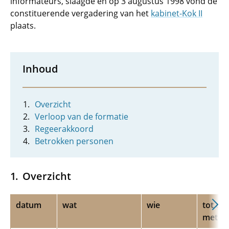
informateurs, slaagde en op 3 augustus 1998 vond de
constituerende vergadering van het
kabinet-Kok II
plaats.
Inhoud
Overzicht
Verloop van de formatie
Regeerakkoord
Betrokken personen
Overzicht
datum
wat
wie
tot en
met