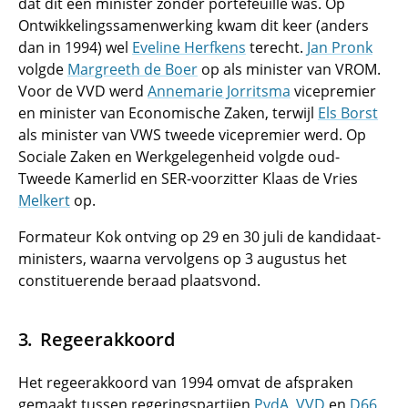
dat dit een minister zonder portefeuille was. Op
Ontwikkelingssamenwerking kwam dit keer (anders
dan in 1994) wel
Eveline Herfkens
terecht.
Jan Pronk
volgde
Margreeth de Boer
op als minister van VROM.
Voor de VVD werd
Annemarie Jorritsma
vicepremier
en minister van Economische Zaken, terwijl
Els Borst
als minister van VWS tweede vicepremier werd. Op
Sociale Zaken en Werkgelegenheid volgde oud-
Tweede Kamerlid en SER-voorzitter Klaas de Vries
Melkert
op.
Formateur Kok ontving op 29 en 30 juli de kandidaat-
ministers, waarna vervolgens op 3 augustus het
constituerende beraad plaatsvond.
Regeerakkoord
Het regeerakkoord van 1994 omvat de afspraken
gemaakt tussen regeringspartijen
PvdA
,
VVD
en
D66