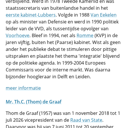
verblijvend. Werd in 1978 Tweede Kamerlid en was
staatssecretaris van buitenlandse handel in het
eerste kabinet-Lubbers
. Volgde in 1988
Van Eekelen
op als minister van Defensie en werd in 1990 politiek
leider van de VVD, als tussentijdse opvolger van
Voorhoeve
. Bleef in 1994, net als
Romme
(KVP) in de
jaren vijftig, buiten het (Paarse) kabinet. Wist als geen
ander het publieke debat te stimuleren door pittige
uitspraken en plaatste het thema 'integratie' blijvend
op de politieke agenda. In 1999-2004 Europees
Commissaris voor de interne markt. Was daarna
bijzonder hoogleraar in Delft en Leiden.
meer informatie
Mr. Th.C. (Thom) de Graaf
Thom de Graaf (1957) was van 1 november 2018 tot 1
juli 2026 vicepresident van de
Raad van State
.
Daarvoor was hij van 7 juni 2011 tot 20 september