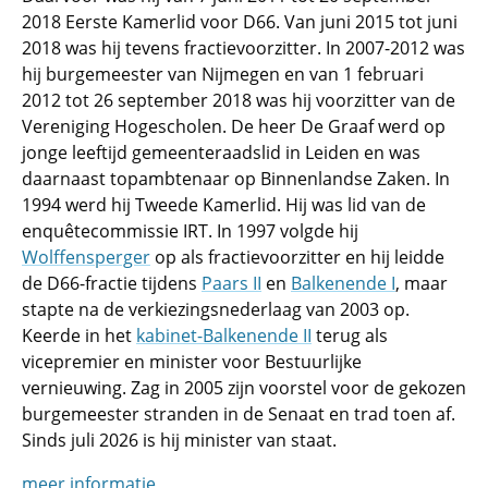
2018 Eerste Kamerlid voor D66. Van juni 2015 tot juni
2018 was hij tevens fractievoorzitter. In 2007-2012 was
hij burgemeester van Nijmegen en van 1 februari
2012 tot 26 september 2018 was hij voorzitter van de
Vereniging Hogescholen. De heer De Graaf werd op
jonge leeftijd gemeenteraadslid in Leiden en was
daarnaast topambtenaar op Binnenlandse Zaken. In
1994 werd hij Tweede Kamerlid. Hij was lid van de
enquêtecommissie IRT. In 1997 volgde hij
Wolffensperger
op als fractievoorzitter en hij leidde
de D66-fractie tijdens
Paars II
en
Balkenende I
, maar
stapte na de verkiezingsnederlaag van 2003 op.
Keerde in het
kabinet-Balkenende II
terug als
vicepremier en minister voor Bestuurlijke
vernieuwing. Zag in 2005 zijn voorstel voor de gekozen
burgemeester stranden in de Senaat en trad toen af.
Sinds juli 2026 is hij minister van staat.
meer informatie