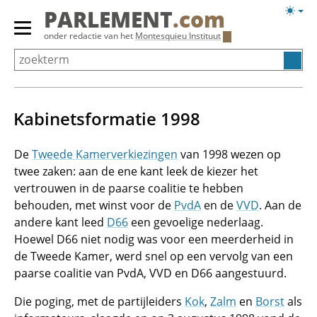
Overslaan
Licht
PARLEMENT
.com
en
weerg
Primair
onder redactie van het
Montesquieu Instituut
naar
menu
de
tonen/verbergen
inhoud
gaan
Kabinetsformatie 1998
De
Tweede Kamerverkiezingen
van 1998 wezen op
twee zaken: aan de ene kant leek de kiezer het
vertrouwen in de paarse coalitie te hebben
behouden, met winst voor de
PvdA
en de
VVD
. Aan de
andere kant leed
D66
een gevoelige nederlaag.
Hoewel D66 niet nodig was voor een meerderheid in
de Tweede Kamer, werd snel op een vervolg van een
paarse coalitie van PvdA, VVD en D66 aangestuurd.
Die poging, met de partijleiders
Kok
,
Zalm
en
Borst
als