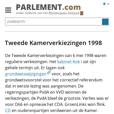
Overslaan
Licht
PARLEMENT
.com
en
weerg
Primair
onder redactie van het
Montesquieu Instituut
naar
menu
de
tonen/verbergen
inhoud
gaan
Tweede Kamerverkiezingen 1998
De Tweede Kamerverkiezingen van 6 mei 1998 waren
reguliere verkiezingen. Het
kabinet-Kok I
zat zijn
gehele termijn uit. Er lagen ook
grondwetswijzigingen
voor, zoals het
grondwetsvoorstel voor het correctief referendum
dat in eerste lezing was aangenomen. De
regeringspartijen PvdA en VVD wonnen de
verkiezingen; de PvdA bleef de grootste. Verlies was er
voor D66 en opnieuw het CDA. GroenLinks won flink.
CD
en ouderenpartijen verdwenen uit de Kamer.