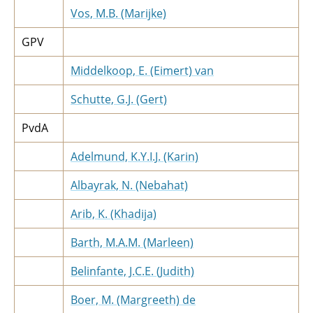
Vos, M.B. (Marijke)
GPV
Middelkoop, E. (Eimert) van
Schutte, G.J. (Gert)
PvdA
Adelmund, K.Y.I.J. (Karin)
Albayrak, N. (Nebahat)
Arib, K. (Khadija)
Barth, M.A.M. (Marleen)
Belinfante, J.C.E. (Judith)
Boer, M. (Margreeth) de