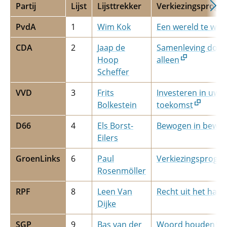
Partij
Lijst
Lijsttrekker
Verkiezingsprog
PvdA
1
Wim Kok
Een wereld te win
CDA
2
Jaap de
Samenleving doe j
Hoop
alleen
Scheffer
VVD
3
Frits
Investeren in uw
Bolkestein
toekomst
D66
4
Els Borst-
Bewogen in beweg
Eilers
GroenLinks
6
Paul
Verkiezingsprog
Rosenmöller
RPF
8
Leen Van
Recht uit het hart
Dijke
SGP
9
Bas van der
Woord houden