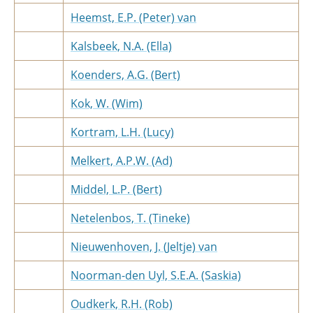
Heemst, E.P. (Peter) van
Kalsbeek, N.A. (Ella)
Koenders, A.G. (Bert)
Kok, W. (Wim)
Kortram, L.H. (Lucy)
Melkert, A.P.W. (Ad)
Middel, L.P. (Bert)
Netelenbos, T. (Tineke)
Nieuwenhoven, J. (Jeltje) van
Noorman-den Uyl, S.E.A. (Saskia)
Oudkerk, R.H. (Rob)