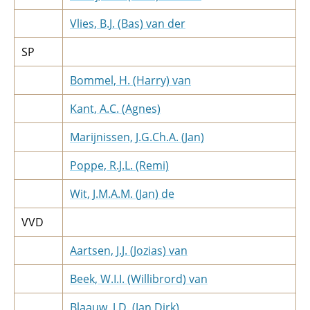
Vlies, B.J. (Bas) van der
SP
Bommel, H. (Harry) van
Kant, A.C. (Agnes)
Marijnissen, J.G.Ch.A. (Jan)
Poppe, R.J.L. (Remi)
Wit, J.M.A.M. (Jan) de
VVD
Aartsen, J.J. (Jozias) van
Beek, W.I.I. (Willibrord) van
Blaauw, J.D. (Jan Dirk)