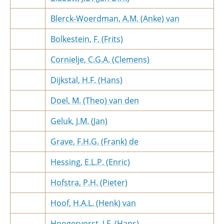
Blerck-Woerdman, A.M. (Anke) van
Bolkestein, F. (Frits)
Cornielje, C.G.A. (Clemens)
Dijkstal, H.F. (Hans)
Doel, M. (Theo) van den
Geluk, J.M. (Jan)
Grave, F.H.G. (Frank) de
Hessing, E.L.P. (Enric)
Hofstra, P.H. (Pieter)
Hoof, H.A.L. (Henk) van
Hoogervorst, J.F. (Hans)