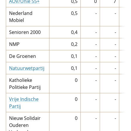
AOV/Unie 55+
0,5
0
7
Nederland
0,5
-
-
Mobiel
Senioren 2000
0,4
-
-
NMP
0,2
-
-
De Groenen
0,1
-
-
Natuurwetpartij
0,1
-
-
Katholieke
0
-
-
Politieke Partij
Vrije Indische
0
-
-
Partij
Nieuw Solidair
0
-
-
Ouderen