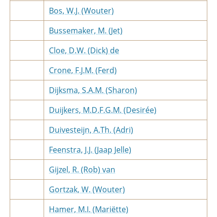
Bos, W.J. (Wouter)
Bussemaker, M. (Jet)
Cloe, D.W. (Dick) de
Crone, F.J.M. (Ferd)
Dijksma, S.A.M. (Sharon)
Duijkers, M.D.F.G.M. (Desirée)
Duivesteijn, A.Th. (Adri)
Feenstra, J.J. (Jaap Jelle)
Gijzel, R. (Rob) van
Gortzak, W. (Wouter)
Hamer, M.I. (Mariëtte)