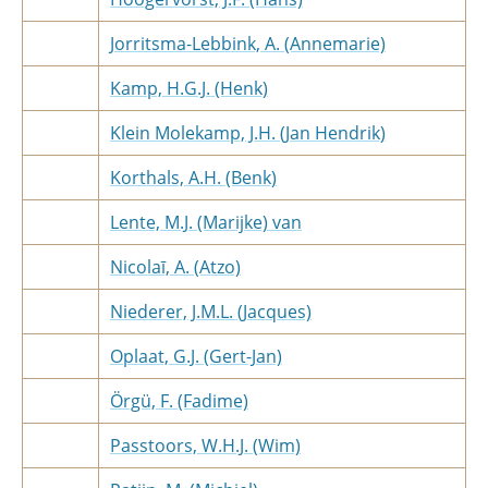
Jorritsma-Lebbink, A. (Annemarie)
Kamp, H.G.J. (Henk)
Klein Molekamp, J.H. (Jan Hendrik)
Korthals, A.H. (Benk)
Lente, M.J. (Marijke) van
Nicolaī, A. (Atzo)
Niederer, J.M.L. (Jacques)
Oplaat, G.J. (Gert-Jan)
Örgü, F. (Fadime)
Passtoors, W.H.J. (Wim)