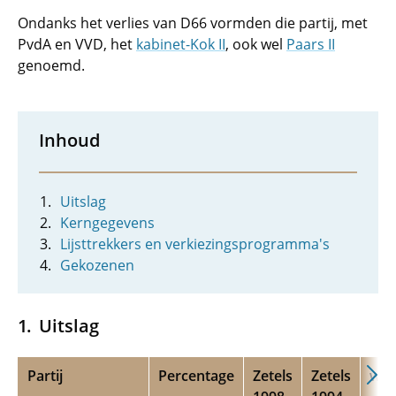
Ondanks het verlies van D66 vormden die partij, met
PvdA en VVD, het
kabinet-Kok II
, ook wel
Paars II
genoemd.
Inhoud
Uitslag
Kerngegevens
Lijsttrekkers en verkiezingsprogramma's
Gekozenen
Uitslag
Partij
Percentage
Zetels
Zetels
wins