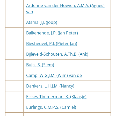
Ardenne-van der Hoeven, A.M.A. (Agnes)
van
Atsma, J.J. (Joop)
Balkenende, J.P. (Jan Peter)
Biesheuvel, P.J. (Pieter Jan)
Bijleveld-Schouten, A.Th.B. (Ank)
Buijs, S. (Siem)
Camp, W.G.J.M. (Wim) van de
Dankers, L.H.J.M. (Nancy)
Eisses-Timmerman, K. (Klaasje)
Eurlings, C.M.P.S. (Camiel)