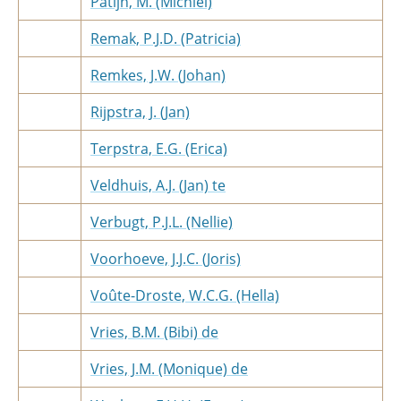
Patijn, M. (Michiel)
Remak, P.J.D. (Patricia)
Remkes, J.W. (Johan)
Rijpstra, J. (Jan)
Terpstra, E.G. (Erica)
Veldhuis, A.J. (Jan) te
Verbugt, P.J.L. (Nellie)
Voorhoeve, J.J.C. (Joris)
Voûte-Droste, W.C.G. (Hella)
Vries, B.M. (Bibi) de
Vries, J.M. (Monique) de