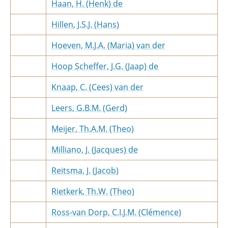
Haan, H. (Henk) de
Hillen, J.S.J. (Hans)
Hoeven, M.J.A. (Maria) van der
Hoop Scheffer, J.G. (Jaap) de
Knaap, C. (Cees) van der
Leers, G.B.M. (Gerd)
Meijer, Th.A.M. (Theo)
Milliano, J. (Jacques) de
Reitsma, J. (Jacob)
Rietkerk, Th.W. (Theo)
Ross-van Dorp, C.I.J.M. (Clémence)