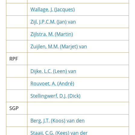
Wallage, J. (Jacques)
Zijl, J.P.C.M. (Jan) van
Zijlstra, M. (Martin)
Zuijlen, M.M. (Marjet) van
RPF
Dijke, L.C. (Leen) van
Rouvoet, A. (André)
Stellingwerf, D.J. (Dick)
SGP
Berg, J.T. (Koos) van den
Staaij, C.G. (Kees) van der