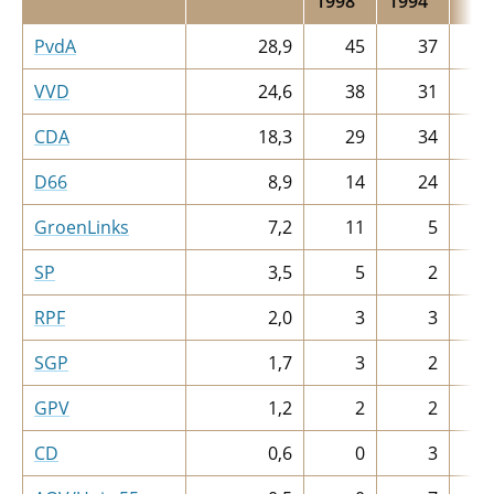
1998
1994
PvdA
28,9
45
37
VVD
24,6
38
31
CDA
18,3
29
34
D66
8,9
14
24
GroenLinks
7,2
11
5
SP
3,5
5
2
RPF
2,0
3
3
SGP
1,7
3
2
GPV
1,2
2
2
CD
0,6
0
3