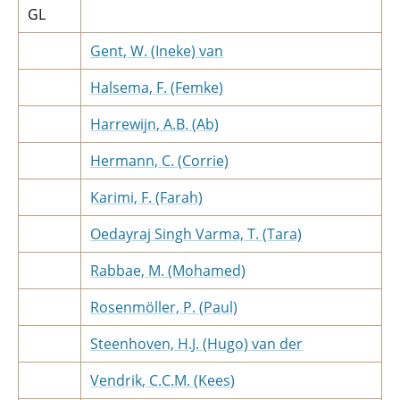
GL
Gent, W. (Ineke) van
Halsema, F. (Femke)
Harrewijn, A.B. (Ab)
Hermann, C. (Corrie)
Karimi, F. (Farah)
Oedayraj Singh Varma, T. (Tara)
Rabbae, M. (Mohamed)
Rosenmöller, P. (Paul)
Steenhoven, H.J. (Hugo) van der
Vendrik, C.C.M. (Kees)