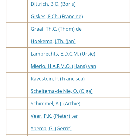
Dittrich, B.O. (Boris)
Giskes, F.Ch. (Francine)
Graaf, Th.C. (Thom) de
Hoekema, J.Th. (Jan)
Lambrechts, E.D.C.M. (Ursie)
Mierlo, H.A.F.M.O. (Hans) van
Ravestein, F. (Francisca)
Scheltema-de Nie, O. (Olga)
Schimmel, A.J. (Arthie)
Veer, P.K. (Pieter) ter
Ybema, G. (Gerrit)