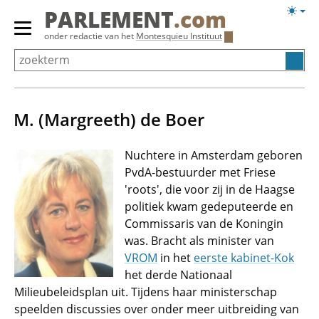
Overslaan
Licht
PARLEMENT
.com
en
weerg
Primair
onder redactie van het
Montesquieu Instituut
naar
menu
de
tonen/verbergen
inhoud
gaan
M. (Margreeth) de Boer
Nuchtere in Amsterdam geboren
PvdA-bestuurder met Friese
'roots', die voor zij in de Haagse
politiek kwam gedeputeerde en
Commissaris van de Koningin
was. Bracht als minister van
VROM
in het
eerste kabinet-Kok
het derde Nationaal
Milieubeleidsplan uit. Tijdens haar ministerschap
speelden discussies over onder meer uitbreiding van