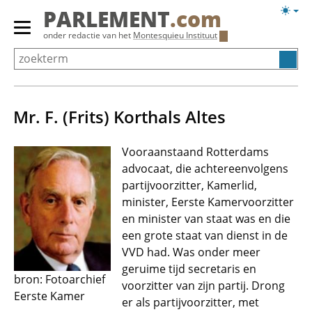
Overslaan
Licht
PARLEMENT
.com
en
weerg
Primair
onder redactie van het
Montesquieu Instituut
naar
menu
de
tonen/verbergen
inhoud
gaan
Mr. F. (Frits) Korthals Altes
Vooraanstaand Rotterdams
advocaat, die achtereenvolgens
partijvoorzitter, Kamerlid,
minister, Eerste Kamervoorzitter
en minister van staat was en die
een grote staat van dienst in de
VVD had. Was onder meer
geruime tijd secretaris en
bron: Fotoarchief
voorzitter van zijn partij. Drong
Eerste Kamer
er als partijvoorzitter, met