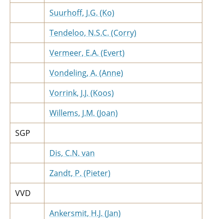
Suurhoff, J.G. (Ko)
Tendeloo, N.S.C. (Corry)
Vermeer, E.A. (Evert)
Vondeling, A. (Anne)
Vorrink, J.J. (Koos)
Willems, J.M. (Joan)
SGP
Dis, C.N. van
Zandt, P. (Pieter)
VVD
Ankersmit, H.J. (Jan)