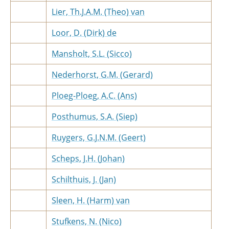
Lier, Th.J.A.M. (Theo) van
Loor, D. (Dirk) de
Mansholt, S.L. (Sicco)
Nederhorst, G.M. (Gerard)
Ploeg-Ploeg, A.C. (Ans)
Posthumus, S.A. (Siep)
Ruygers, G.J.N.M. (Geert)
Scheps, J.H. (Johan)
Schilthuis, J. (Jan)
Sleen, H. (Harm) van
Stufkens, N. (Nico)