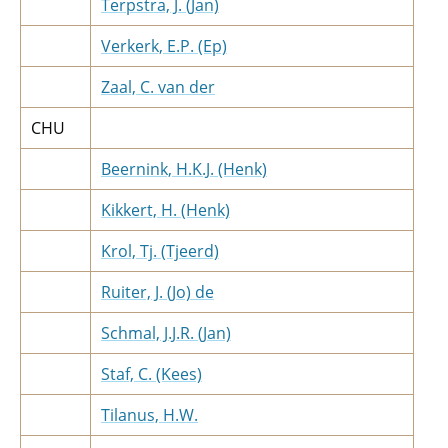
Terpstra, J. (Jan)
Verkerk, E.P. (Ep)
Zaal, C. van der
CHU
Beernink, H.K.J. (Henk)
Kikkert, H. (Henk)
Krol, Tj. (Tjeerd)
Ruiter, J. (Jo) de
Schmal, J.J.R. (Jan)
Staf, C. (Kees)
Tilanus, H.W.