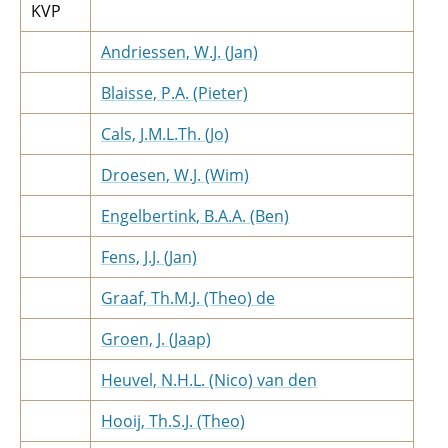
KVP
Andriessen, W.J. (Jan)
Blaisse, P.A. (Pieter)
Cals, J.M.L.Th. (Jo)
Droesen, W.J. (Wim)
Engelbertink, B.A.A. (Ben)
Fens, J.J. (Jan)
Graaf, Th.M.J. (Theo) de
Groen, J. (Jaap)
Heuvel, N.H.L. (Nico) van den
Hooij, Th.S.J. (Theo)