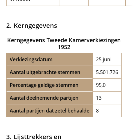
Kerngegevens
Kerngegevens Tweede Kamerverkiezingen
1952
Verkiezingsdatum
25 juni
Aantal uitgebrachte stemmen
5.501.726
Percentage geldige stemmen
95,0
Aantal deelnemende partijen
13
Aantal partijen dat zetel behaalde
8
Lijsttrekkers en