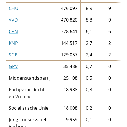
CHU
476.097
8,9
9
VVD
470.820
8,8
9
CPN
328.641
6,1
6
KNP
144.517
2,7
2
SGP
129.057
2,4
2
GPV
35.488
0,7
0
Middenstandspartij
25.108
0,5
0
Partij voor Recht
18.988
0,3
0
en Vrijheid
Socialistische Unie
18.008
0,2
0
Jong Conservatief
9.959
0,1
0
Verbond