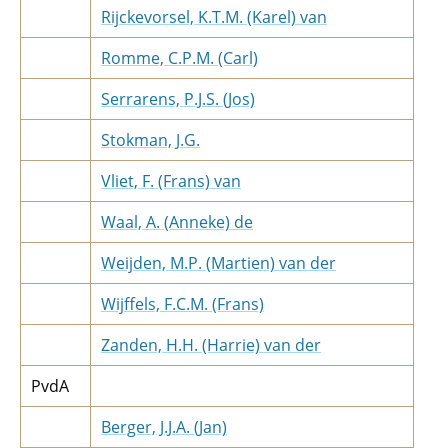
Rijckevorsel, K.T.M. (Karel) van
Romme, C.P.M. (Carl)
Serrarens, P.J.S. (Jos)
Stokman, J.G.
Vliet, F. (Frans) van
Waal, A. (Anneke) de
Weijden, M.P. (Martien) van der
Wijffels, F.C.M. (Frans)
Zanden, H.H. (Harrie) van der
PvdA
Berger, J.J.A. (Jan)