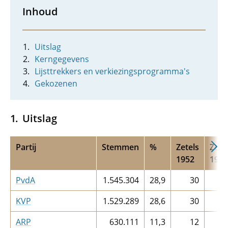
Inhoud
Uitslag
Kerngegevens
Lijsttrekkers en verkiezingsprogramma's
Gekozenen
Uitslag
Partij
Stemmen
%
Zetels
Zete
1952
1948
PvdA
1.545.304
28,9
30
2
KVP
1.529.289
28,6
30
3
ARP
630.111
11,3
12
1