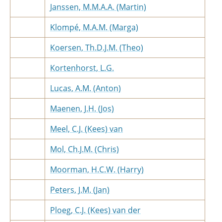
Janssen, M.M.A.A. (Martin)
Klompé, M.A.M. (Marga)
Koersen, Th.D.J.M. (Theo)
Kortenhorst, L.G.
Lucas, A.M. (Anton)
Maenen, J.H. (Jos)
Meel, C.J. (Kees) van
Mol, Ch.J.M. (Chris)
Moorman, H.C.W. (Harry)
Peters, J.M. (Jan)
Ploeg, C.J. (Kees) van der