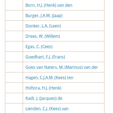
Born, H.J. (Henk) van den
Burger, J.A.W. (Jaap)
Donker, L.A. (Leen)
Drees, W. (Willem)
Egas, C. (Cees)
Goedhart, F.J. (Frans)
Goes van Naters, M. (Marinus) van der
Hagen, C.J.A.M. (Kees) ten
Hofstra, H.J. (Henk)
Kadt, J. (Jacques) de
Lienden, C.J. (Kees) van