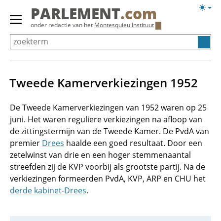
Overslaan
Licht
PARLEMENT
.com
en
weerg
Primair
onder redactie van het
Montesquieu Instituut
naar
menu
de
tonen/verbergen
inhoud
gaan
Tweede Kamerverkiezingen 1952
De Tweede Kamerverkiezingen van 1952 waren op 25
juni. Het waren reguliere verkiezingen na afloop van
de zittingstermijn van de Tweede Kamer. De PvdA van
premier
Drees
haalde een goed resultaat. Door een
zetelwinst van drie en een hoger stemmenaantal
streefden zij de KVP voorbij als grootste partij. Na de
verkiezingen formeerden PvdA, KVP, ARP en CHU het
derde kabinet-Drees
.