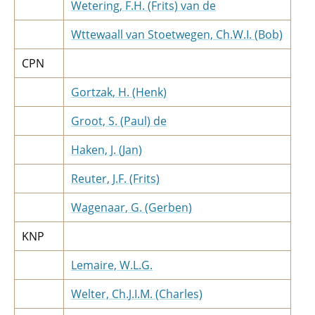
Wetering, F.H. (Frits) van de
Wttewaall van Stoetwegen, Ch.W.I. (Bob)
CPN
Gortzak, H. (Henk)
Groot, S. (Paul) de
Haken, J. (Jan)
Reuter, J.F. (Frits)
Wagenaar, G. (Gerben)
KNP
Lemaire, W.L.G.
Welter, Ch.J.I.M. (Charles)