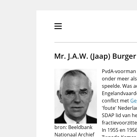
Overslaan
en
naar
de
Primair
inhoud
menu
gaan
tonen/verbergen
Mr. J.A.W. (Jaap) Burger
PvdA-voorman d
onder meer als
speelde. Was a
Engelandvaard
conflict met
Ge
'foute' Nederla
SDAP lid van h
fractievoorzitt
bron: Beeldbank
In 1955 en 1956
Nationaal Archief