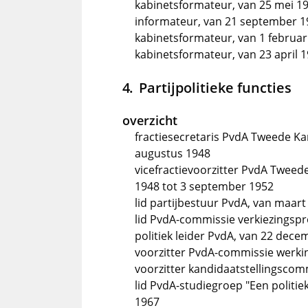
kabinetsformateur, van 25 mei 195
informateur, van 21 september 1
kabinetsformateur, van 1 februari
kabinetsformateur, van 23 april 
Partijpolitieke functies
overzicht
fractiesecretaris PvdA Tweede Kam
augustus 1948
vicefractievoorzitter PvdA Tweed
1948 tot 3 september 1952
lid partijbestuur PvdA, van maart
lid PvdA-commissie verkiezingsp
politiek leider PvdA, van 22 dec
voorzitter PvdA-commissie werki
voorzitter kandidaatstellingsco
lid PvdA-studiegroep "Een politie
1967