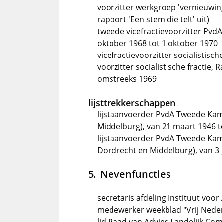
voorzitter werkgroep 'vernieuwin
rapport 'Een stem die telt' uit)
tweede vicefractievoorzitter Pvd
oktober 1968 tot 1 oktober 1970
vicefractievoorzitter socialistis
voorzitter socialistische fractie
omstreeks 1969
lijsttrekkerschappen
lijstaanvoerder PvdA Tweede Kam
Middelburg), van 21 maart 1946 t
lijstaanvoerder PvdA Tweede Kam
Dordrecht en Middelburg), van 3 
Nevenfuncties
secretaris afdeling Instituut voo
medewerker weekblad "Vrij Neder
lid Raad van Advies Landelijk Com