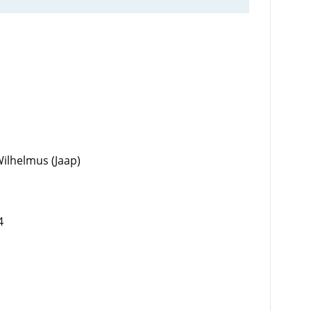
Wilhelmus (Jaap)
4