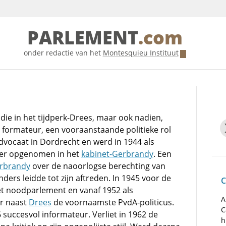
PARLEMENT
.com
onder redactie van het
Montesquieu Instituut
ie in het tijdperk-Drees, maar ook nadien,
 formateur, een vooraanstaande politieke rol
dvocaat in Dordrecht en werd in 1944 als
er opgenomen in het
kabinet-Gerbrandy
. Een
rbrandy
over de naoorlogse berechting van
nders leidde tot zijn aftreden. In 1945 voor de
C
et noodparlement en vanaf 1952 als
A
er naast
Drees
de voornaamste PvdA-politicus.
C
 succesvol informateur. Verliet in 1962 de
h