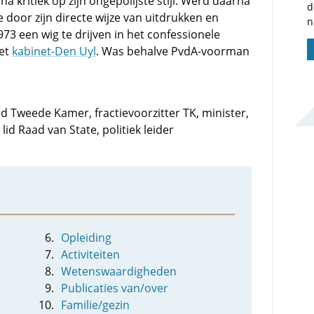
 kritiek op zijn ongepolijste stijl. Werd daarna
d
 door zijn directe wijze van uitdrukken en
n
73 een wig te drijven in het confessionele
het
kabinet-Den Uyl
. Was behalve PvdA-voorman
lid Tweede Kamer, fractievoorzitter TK, minister,
id Raad van State, politiek leider
Opleiding
Activiteiten
Wetenswaardigheden
Publicaties van/over
Familie/gezin