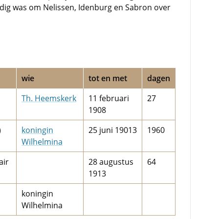
odig was om Nelissen, Idenburg en Sabron over
wie
tot en met
dagen
Th. Heemskerk
11 februari
27
1908
)
koningin
25 juni 19013
1960
Wilhelmina
air
28 augustus
64
1913
koningin
Wilhelmina