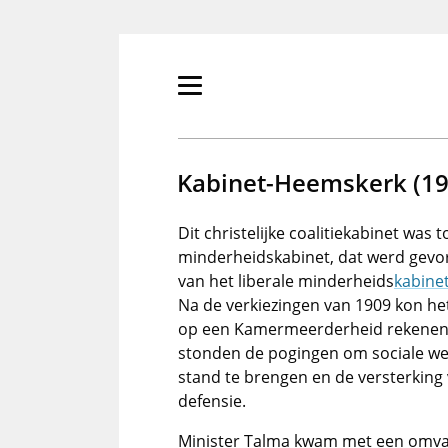
Overslaan
en
naar
de
Primair
inhoud
menu
gaan
tonen/verbergen
Kabinet-Heemskerk (19
Dit christelijke coalitiekabinet was 
minderheidskabinet, dat werd gevo
van het liberale minderheids
kabine
Na de verkiezingen van 1909 kon he
op een Kamermeerderheid rekenen.
stonden de pogingen om sociale we
stand te brengen en de versterking
defensie.
Minister Talma kwam met een omvang