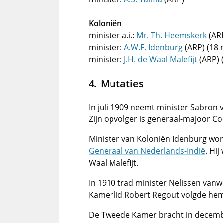
Koloniën
minister a.i.:
Mr. Th. Heemskerk
(ARP
minister:
A.W.F. Idenburg
(ARP) (18 
minister:
J.H. de Waal Malefijt
(ARP) 
Mutaties
In juli 1909 neemt minister Sabron 
Zijn opvolger is generaal-majoor Coo
Minister van Koloniën Idenburg wo
Generaal van Nederlands-Indië
. Hi
Waal Malefijt.
In 1910 trad minister Nelissen vanw
Kamerlid Robert Regout volgde hem
De Tweede Kamer bracht in decembe