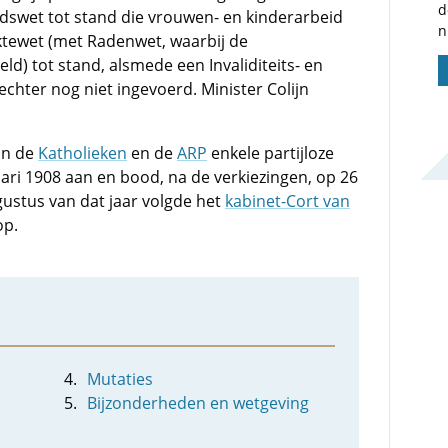
d
eidswet tot stand die vrouwen- en kinderarbeid
n
ektewet (met Radenwet, waarbij de
ld) tot stand, alsmede een Invaliditeits- en
ter nog niet ingevoerd. Minister Colijn
an de
Katholieken
en de
ARP
enkele partijloze
ari 1908 aan en bood, na de verkiezingen, op 26
gustus van dat jaar volgde het
kabinet-Cort van
op.
Mutaties
Bijzonderheden en wetgeving