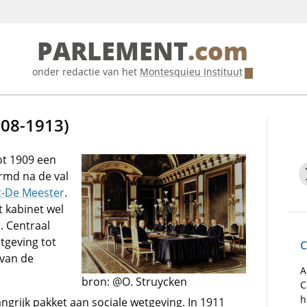
PARLEMENT
.com
onder redactie van het
Montesquieu Instituut
08-1913)
tot 1909 een
rmd na de val
t-De Meester
.
t kabinet wel
 Centraal
tgeving tot
C
 van de
A
bron: @O. Struycken
C
h
rijk pakket aan sociale wetgeving. In 1911