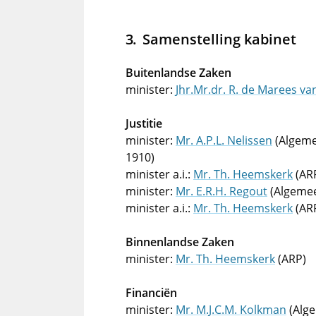
Samenstelling kabinet
Buitenlandse Zaken
minister:
Jhr.Mr.dr. R. de Marees v
Justitie
minister:
Mr. A.P.L. Nelissen
(Algeme
1910)
minister a.i.:
Mr. Th. Heemskerk
(ARP
minister:
Mr. E.R.H. Regout
(Algemeen
minister a.i.:
Mr. Th. Heemskerk
(ARP
Binnenlandse Zaken
minister:
Mr. Th. Heemskerk
(ARP)
Financiën
minister:
Mr. M.J.C.M. Kolkman
(Alg