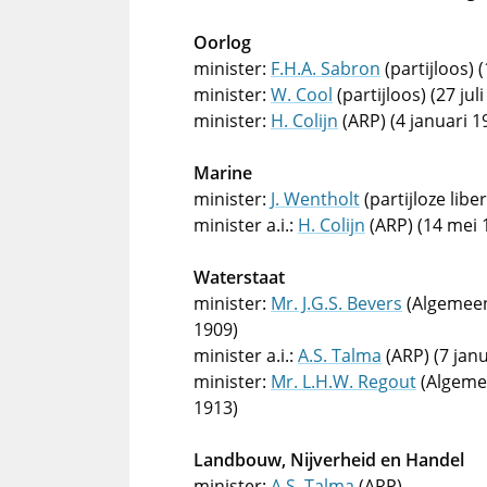
Oorlog
minister:
F.H.A. Sabron
(partijloos) (
minister:
W. Cool
(partijloos) (27 jul
minister:
H. Colijn
(ARP) (4 januari 1
Marine
minister:
J. Wentholt
(partijloze libe
minister a.i.:
H. Colijn
(ARP) (14 mei 
Waterstaat
minister:
Mr. J.G.S. Bevers
(Algemeene
1909)
minister a.i.:
A.S. Talma
(ARP) (7 janu
minister:
Mr. L.H.W. Regout
(Algemee
1913)
Landbouw, Nijverheid en Handel
minister:
A.S. Talma
(ARP)