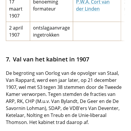
17
benoeming
P.W.A. Cort van
21
maart
formateur
der Linden
ma
1907
19
2 april
ontslagaanvrage
1907
ingetrokken
Val van het kabinet in 1907
De begroting van Oorlog van de opvolger van Staal,
Van Rappard, werd een jaar later, op 21 december
1907, wel met 53 tegen 38 stemmen door de Tweede
Kamer verworpen. Tegen stemden de fracties van
ARP, RK, CHP (M.u.v. Van Bylandt, De Geer en de De
Savornin Lohman), SDAP, de VDB'ers Van Deventer,
Ketelaar, Nolting en Treub en de Unie-liberaal
Thomson. Het kabinet trad daarop af.