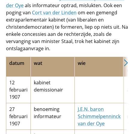
der Oye
als informateur optrad, mislukten. Ook een
poging van
Cort van der Linden
om een gemengd
extraparlementair kabinet (van liberalen en
christendemocraten) te formeren, liep op niets uit. Na
enkele concessies aan de rechterzijde, zoals de
vervanging van minister Staal, trok het kabinet zijn
ontslagaanvrage in.
datum
wat
wie
tot
me
12
kabinet
1
februari
demissionair
apr
1907
19
27
benoeming
J.E.N. baron
1
februari
informateur
Schimmelpenninck
ma
1907
van der Oye
19