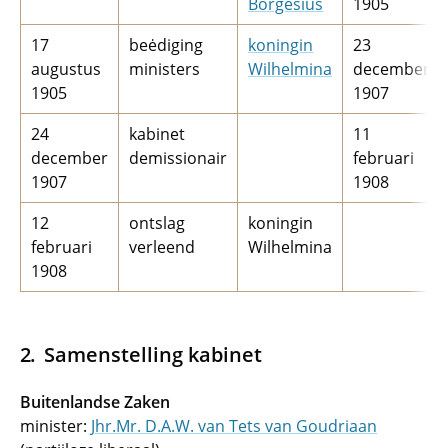
Borgesius
1905
17
beėdiging
koningin
23
augustus
ministers
Wilhelmina
december
1905
1907
24
kabinet
11
december
demissionair
februari
1907
1908
12
ontslag
koningin
februari
verleend
Wilhelmina
1908
Samenstelling kabinet
Buitenlandse Zaken
minister:
Jhr.Mr. D.A.W. van Tets van Goudriaan