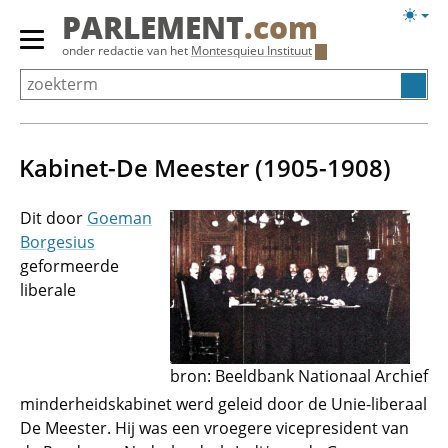
Overslaan
Licht
PARLEMENT
.com
en
weerg
Primair
onder redactie van het
Montesquieu Instituut
naar
menu
de
tonen/verbergen
inhoud
gaan
Kabinet-De Meester (1905-1908)
Dit door
Goeman
Borgesius
geformeerde
liberale
bron: Beeldbank Nationaal Archief
minderheidskabinet werd geleid door de Unie-liberaal
De Meester. Hij was een vroegere vicepresident van