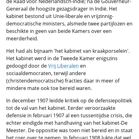
de Raad voor Nederlandsch-Indiė; na de Gouverneur-
Generaal de hoogste gezagsdrager in Indiė. Het
kabinet bestond uit Unie-liberale en vrijzinnig-
democratische ministers, alsmede twee partijlozen en
beschikte in geen van beide Kamers over een
meerderheid.
Het had als bijnaam 'het kabinet van kraakporselein'.
Het kabinet werd in de Tweede Kamer enigszins
gedoogd door de
Vrij Liberalen
en
sociaaldemocraten, terwijl andere
(christendemocratische) fracties daar in meer of
mindere mate ook toe bereid waren.
In december 1907 leidde kritiek op de defensiepolitiek
tot de val van het kabinet. Eerder veroorzaakte
defensie in februari 1907 al een tussentijdse crisis, die
echter eindigde met handhaving van het kabinet-De
Meester. De oppositie was toen niet bereid en in staat
het roer over te nemen. In februari 1908 lukte dat wel.