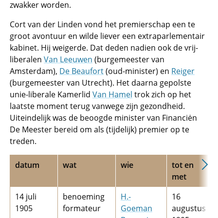
zwakker worden.
Cort van der Linden vond het premierschap een te
groot avontuur en wilde liever een extraparlementair
kabinet. Hij weigerde. Dat deden nadien ook de vrij-
liberalen
Van Leeuwen
(burgemeester van
Amsterdam),
De Beaufort
(oud-minister) en
Reiger
(burgemeester van Utrecht). Het daarna gepolste
unie-liberale Kamerlid
Van Hamel
trok zich op het
laatste moment terug vanwege zijn gezondheid.
Uiteindelijk was de beoogde minister van Financiėn
De Meester bereid om als (tijdelijk) premier op te
treden.
datum
wat
wie
tot en
met
14 juli
benoeming
H.­
16
1905
formateur
Goeman
augustus