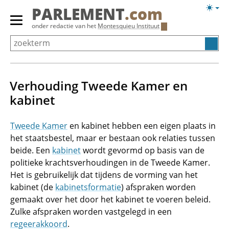
Overslaan
Licht
PARLEMENT
.com
en
weerg
Primair
onder redactie van het
Montesquieu Instituut
naar
menu
de
tonen/verbergen
inhoud
gaan
Verhouding Tweede Kamer en
kabinet
Tweede Kamer
en kabinet hebben een eigen plaats in
het staatsbestel, maar er bestaan ook relaties tussen
beide. Een
kabinet
wordt gevormd op basis van de
politieke krachtsverhoudingen in de Tweede Kamer.
Het is gebruikelijk dat tijdens de vorming van het
kabinet (de
kabinetsformatie
) afspraken worden
gemaakt over het door het kabinet te voeren beleid.
Zulke afspraken worden vastgelegd in een
regeerakkoord
.