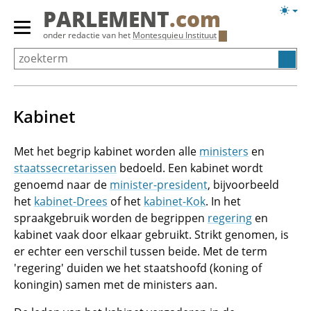
Overslaan
Licht
PARLEMENT
.com
en
weerg
Primair
onder redactie van het
Montesquieu Instituut
naar
menu
de
tonen/verbergen
inhoud
gaan
Kabinet
Met het begrip kabinet worden alle
ministers
en
staatssecretarissen
bedoeld. Een kabinet wordt
genoemd naar de
minister-president
, bijvoorbeeld
het
kabinet-Drees
of het
kabinet-Kok
. In het
spraakgebruik worden de begrippen
regering
en
kabinet vaak door elkaar gebruikt. Strikt genomen, is
er echter een verschil tussen beide. Met de term
'regering' duiden we het staatshoofd (koning of
koningin) samen met de ministers aan.