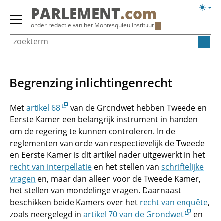
Overslaan
Licht
PARLEMENT
.com
en
weerg
Primair
onder redactie van het
Montesquieu Instituut
naar
menu
de
tonen/verbergen
inhoud
gaan
Begrenzing inlichtingenrecht
Met
artikel 68
van de Grondwet hebben Tweede en
Eerste Kamer een belangrijk instrument in handen
om de regering te kunnen controleren. In de
reglementen van orde van respectievelijk de Tweede
en Eerste Kamer is dit artikel nader uitgewerkt in het
recht van interpellatie
en het stellen van
schriftelijke
vragen
en, maar dan alleen voor de Tweede Kamer,
het stellen van mondelinge vragen. Daarnaast
beschikken beide Kamers over het
recht van enquête
,
zoals neergelegd in
artikel 70 van de Grondwet
en