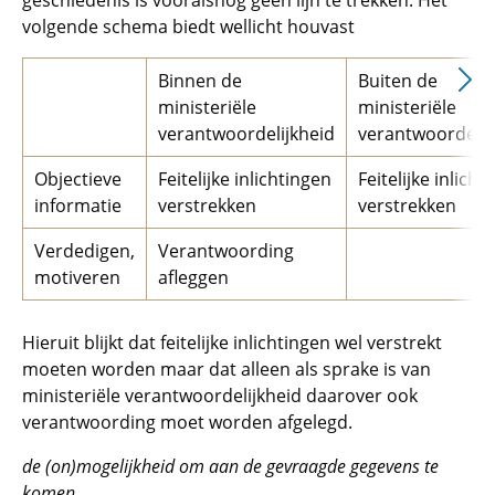
geschiedenis is vooralsnog geen lijn te trekken. Het
volgende
schema
biedt wellicht houvast
Binnen de
Buiten de
ministeriële
ministeriële
verantwoordelijkheid
verantwoordelij
Objectieve
Feitelijke inlichtingen
Feitelijke inlicht
informatie
verstrekken
verstrekken
Verdedigen,
Verantwoording
motiveren
afleggen
Hieruit blijkt dat feitelijke inlichtingen wel verstrekt
moeten worden maar dat alleen als sprake is van
ministeriële verantwoordelijkheid daarover ook
verantwoording moet worden afgelegd.
de (on)mogelijkheid om aan de gevraagde gegevens te
komen