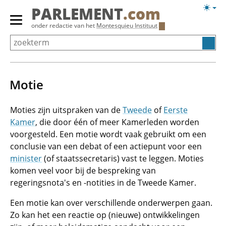
Overslaan
Licht
PARLEMENT
.com
en
weerg
Primair
onder redactie van het
Montesquieu Instituut
naar
menu
de
tonen/verbergen
inhoud
gaan
Motie
Moties zijn uitspraken van de
Tweede
of
Eerste
Kamer
, die door één of meer Kamerleden worden
voorgesteld. Een motie wordt vaak gebruikt om een
conclusie van een debat of een actiepunt voor een
minister
(of staatssecretaris) vast te leggen. Moties
komen veel voor bij de bespreking van
regeringsnota's en -notities in de Tweede Kamer.
Een motie kan over verschillende onderwerpen gaan.
Zo kan het een reactie op (nieuwe) ontwikkelingen