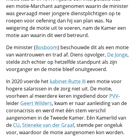
een motie-Marchant aangenomen waarin de minister
was gevraagd meer jongere dienstplichtigen op te
roepen voor oefening dan hij van plan was. Na
weigering de motie uit te voeren, nam de Kamer een
motie aan waarin dit werd betreurd.
De minister (
Bosboom
) beschouwde dit als een motie
van wantrouwen en trad af. Diens opvolger,
De Jonge
,
stelde zich echter op hetzelfde standpunt als zijn
voorganger en de motie bleef onuitgevoerd.
In 2020 voerde het
kabinet-Rutte III
een motie voor
hogere salarissen in de zorg niet uit. De motie,
voorheen al meerdere keren ingediend door
PVV
-
leider
Geert Wilders
, kwam er naar aanleiding van de
coronacrisis en werd met één stem verschil
aangenomen in de Tweede Kamer. Eén Kamerlid van
de
CU
,
Stieneke van der Graaf
, stemde per ongeluk
voor, waardoor de motie aangenomen kon worden.