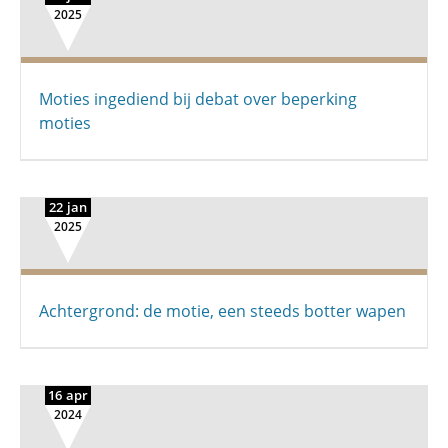
2025
Moties ingediend bij debat over beperking
moties
22 jan
2025
Achtergrond: de motie, een steeds botter wapen
16 apr
2024