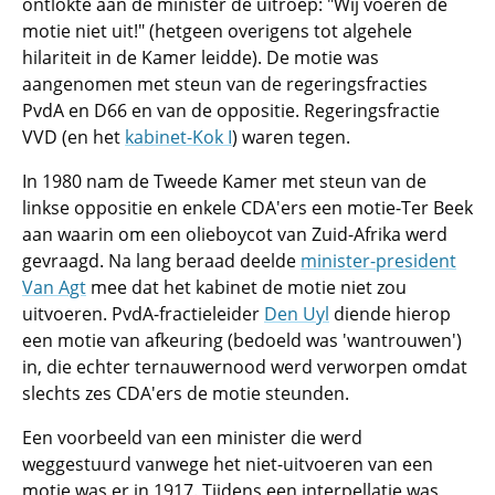
ontlokte aan de minister de uitroep: "Wij voeren de
motie niet uit!" (hetgeen overigens tot algehele
hilariteit in de Kamer leidde). De motie was
aangenomen met steun van de regeringsfracties
PvdA en D66 en van de oppositie. Regeringsfractie
VVD (en het
kabinet-Kok I
) waren tegen.
In 1980 nam de Tweede Kamer met steun van de
linkse oppositie en enkele CDA'ers een motie-Ter Beek
aan waarin om een olieboycot van Zuid-Afrika werd
gevraagd. Na lang beraad deelde
minister-president
Van Agt
mee dat het kabinet de motie niet zou
uitvoeren. PvdA-fractieleider
Den Uyl
diende hierop
een motie van afkeuring (bedoeld was 'wantrouwen')
in, die echter ternauwernood werd verworpen omdat
slechts zes CDA'ers de motie steunden.
Een voorbeeld van een minister die werd
weggestuurd vanwege het niet-uitvoeren van een
motie was er in 1917. Tijdens een interpellatie was