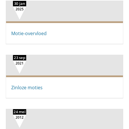
30 jan
2025
Motie-overvloed
23 sep
2021
Zinloze moties
24 mei
2012