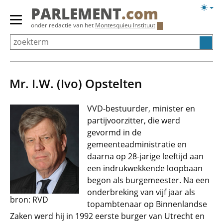
Overslaan
Licht
PARLEMENT
.com
en
weerg
Primair
onder redactie van het
Montesquieu Instituut
naar
menu
de
tonen/verbergen
inhoud
gaan
Mr. I.W. (Ivo) Opstelten
VVD-bestuurder, minister en
partijvoorzitter, die werd
gevormd in de
gemeenteadministratie en
daarna op 28-jarige leeftijd aan
een indrukwekkende loopbaan
begon als burgemeester. Na een
onderbreking van vijf jaar als
bron: RVD
topambtenaar op Binnenlandse
Zaken werd hij in 1992 eerste burger van Utrecht en