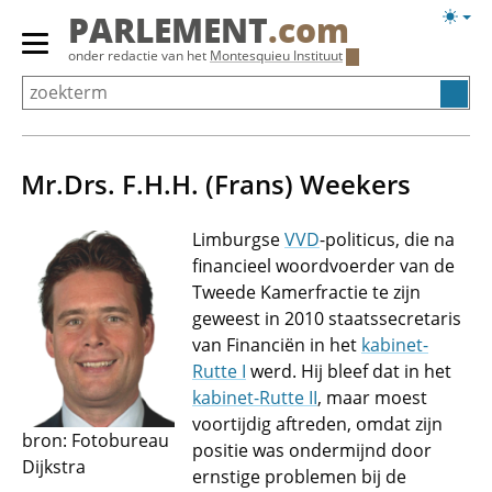
Overslaan
Licht
PARLEMENT
.com
en
weerg
Primair
onder redactie van het
Montesquieu Instituut
naar
menu
de
tonen/verbergen
inhoud
gaan
Mr.Drs. F.H.H. (Frans) Weekers
Limburgse
VVD
-politicus, die na
financieel woordvoerder van de
Tweede Kamerfractie te zijn
geweest in 2010 staatssecretaris
van Financiën in het
kabinet-
Rutte I
werd. Hij bleef dat in het
kabinet-Rutte II
, maar moest
voortijdig aftreden, omdat zijn
bron: Fotobureau
positie was ondermijnd door
Dijkstra
ernstige problemen bij de