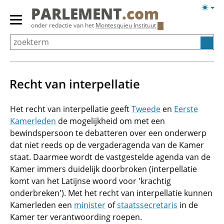
Overslaan
Licht
PARLEMENT
.com
en
weerg
Primair
onder redactie van het
Montesquieu Instituut
naar
menu
de
tonen/verbergen
inhoud
gaan
Recht van interpellatie
Het recht van interpellatie geeft
Tweede
en
Eerste
Kamerleden
de mogelijkheid om met een
bewindspersoon te debatteren over een onderwerp
dat niet reeds op de vergaderagenda van de Kamer
staat. Daarmee wordt de vastgestelde agenda van de
Kamer immers duidelijk doorbroken (interpellatie
komt van het Latijnse woord voor 'krachtig
onderbreken'). Met het recht van interpellatie kunnen
Kamerleden een
minister
of
staatssecretaris
in de
Kamer ter verantwoording roepen.