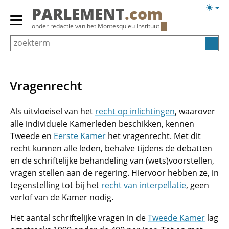
Overslaan
Licht
PARLEMENT
.com
en
weerg
Primair
onder redactie van het
Montesquieu Instituut
naar
menu
de
tonen/verbergen
inhoud
gaan
Vragenrecht
Als uitvloeisel van het
recht op inlichtingen
, waarover
alle individuele Kamerleden beschikken, kennen
Tweede en
Eerste Kamer
het vragenrecht. Met dit
recht kunnen alle leden, behalve tijdens de debatten
en de schriftelijke behandeling van (wets)voorstellen,
vragen stellen aan de regering. Hiervoor hebben ze, in
tegenstelling tot bij het
recht van interpellatie
, geen
verlof van de Kamer nodig.
Het aantal schriftelijke vragen in de
Tweede Kamer
lag