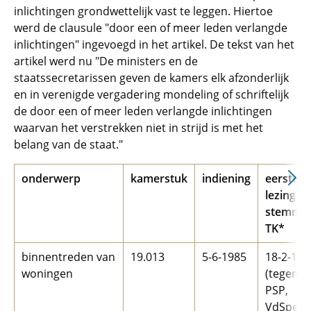
inlichtingen grondwettelijk vast te leggen. Hiertoe
werd de clausule "door een of meer leden verlangde
inlichtingen" ingevoegd in het artikel. De tekst van het
artikel werd nu "De ministers en de
staatssecretarissen geven de kamers elk afzonderlijk
en in verenigde vergadering mondeling of schriftelijk
de door een of meer leden verlangde inlichtingen
waarvan het verstrekken niet in strijd is met het
belang van de staat."
onderwerp
kamerstuk
indiening
eerste
lezing
stemmi
TK*
binnentreden van
19.013
5-6-1985
18-2-198
woningen
(tegen C
PSP,
VdSpek)