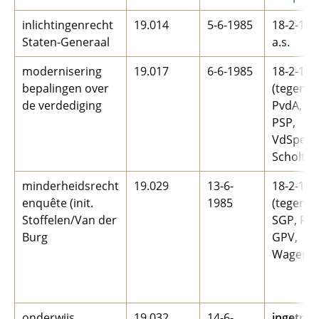
inlichtingenrecht
19.014
5-6-1985
18-2-198
Staten-Generaal
a.s.
modernisering
19.017
6-6-1985
18-2-198
bepalingen over
(tegen
de verdediging
PvdA, CP
PSP,
VdSpek,
Scholten
minderheidsrecht
19.029
13-6-
18-2-198
enquête (init.
1985
(tegen V
Stoffelen/Van der
SGP, RPF
Burg
GPV,
Wagenaa
onderwijs
19.032
14-6-
ingetro