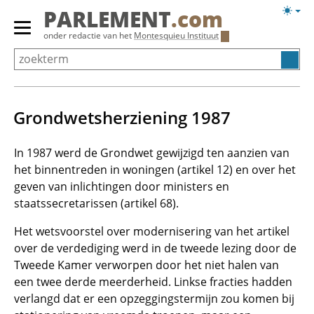
Overslaan
Licht
PARLEMENT
.com
en
weerg
Primair
onder redactie van het
Montesquieu Instituut
naar
menu
de
tonen/verbergen
inhoud
gaan
Grondwetsherziening 1987
In 1987 werd de Grondwet gewijzigd ten aanzien van
het binnentreden in woningen (artikel 12) en over het
geven van inlichtingen door ministers en
staatssecretarissen (artikel 68).
Het wetsvoorstel over modernisering van het artikel
over de verdediging werd in de tweede lezing door de
Tweede Kamer verworpen door het niet halen van
een twee derde meerderheid. Linkse fracties hadden
verlangd dat er een opzeggingstermijn zou komen bij