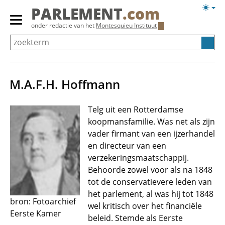
Overslaan
Licht
PARLEMENT
.com
en
weerg
Primair
onder redactie van het
Montesquieu Instituut
naar
menu
de
tonen/verbergen
inhoud
gaan
M.A.F.H. Hoffmann
Telg uit een Rotterdamse
koopmansfamilie. Was net als zijn
vader firmant van een ijzerhandel
en directeur van een
verzekeringsmaatschappij.
Behoorde zowel voor als na 1848
tot de conservatievere leden van
het parlement, al was hij tot 1848
bron: Fotoarchief
wel kritisch over het financiële
Eerste Kamer
beleid. Stemde als Eerste