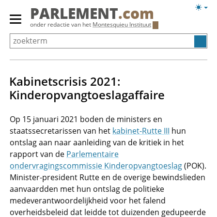
Overslaan
Licht
PARLEMENT
.com
en
weerg
Primair
onder redactie van het
Montesquieu Instituut
naar
menu
de
tonen/verbergen
inhoud
gaan
Kabinetscrisis 2021:
Kinderopvangtoeslagaffaire
Op 15 januari 2021 boden de ministers en
staatssecretarissen van het
kabinet-Rutte III
hun
ontslag aan naar aanleiding van de kritiek in het
rapport van de
Parlementaire
ondervragingscommissie Kinderopvangtoeslag
(POK).
Minister-president Rutte en de overige bewindslieden
aanvaardden met hun ontslag de politieke
medeverantwoordelijkheid voor het falend
overheidsbeleid dat leidde tot duizenden gedupeerde