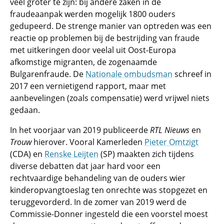
veel groter te zijn: bij andere zaken in de
fraudeaanpak werden mogelijk 1800 ouders
gedupeerd. De strenge manier van optreden was een
reactie op problemen bij de bestrijding van fraude
met uitkeringen door veelal uit Oost-Europa
afkomstige migranten, de zogenaamde
Bulgarenfraude. De
Nationale ombudsman
schreef in
2017 een vernietigend rapport, maar met
aanbevelingen (zoals compensatie) werd vrijwel niets
gedaan.
In het voorjaar van 2019 publiceerde
RTL Nieuws
en
Trouw
hierover. Vooral Kamerleden
Pieter Omtzigt
(CDA) en
Renske Leijten
(SP) maakten zich tijdens
diverse debatten dat jaar hard voor een
rechtvaardige behandeling van de ouders wier
kinderopvangtoeslag ten onrechte was stopgezet en
teruggevorderd. In de zomer van 2019 werd de
Commissie-Donner ingesteld die een voorstel moest