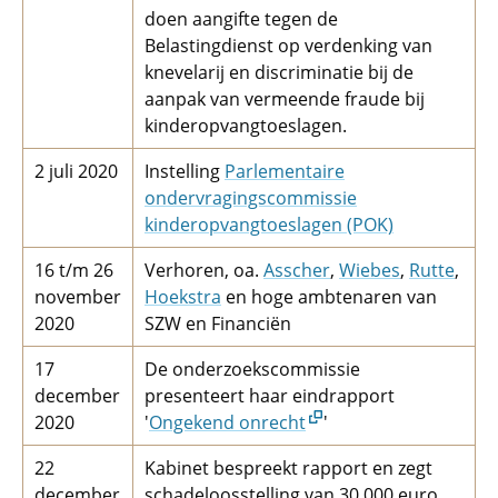
doen aangifte tegen de
Belastingdienst op verdenking van
knevelarij en discriminatie bij de
aanpak van vermeende fraude bij
kinderopvangtoeslagen.
2 juli 2020
Instelling
Parlementaire
ondervragingscommissie
kinderopvangtoeslagen (POK)
16 t/m 26
Verhoren, oa.
Asscher
,
Wiebes
,
Rutte
,
november
Hoekstra
en hoge ambtenaren van
2020
SZW en Financiën
17
De onderzoekscommissie
december
presenteert haar eindrapport
2020
'
Ongekend onrecht
'
22
Kabinet bespreekt rapport en zegt
december
schadeloosstelling van 30 000 euro