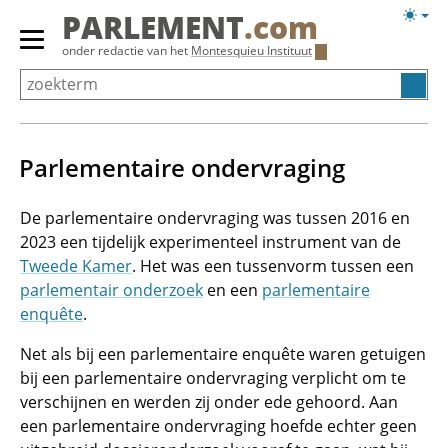
Overslaan
Licht
PARLEMENT
.com
en
weerg
Primair
onder redactie van het
Montesquieu Instituut
naar
menu
de
tonen/verbergen
inhoud
gaan
Parlementaire ondervraging
De parlementaire ondervraging was tussen 2016 en
2023 een tijdelijk experimenteel instrument van de
Tweede Kamer
. Het was een tussenvorm tussen een
parlementair onderzoek
en een
parlementaire
enquête
.
Net als bij een parlementaire enquête waren getuigen
bij een parlementaire ondervraging verplicht om te
verschijnen en werden zij onder ede gehoord. Aan
een parlementaire ondervraging hoefde echter geen