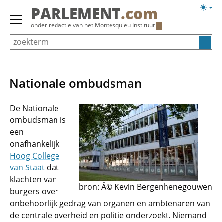
Overslaan
Licht
PARLEMENT
.com
en
weerg
Primair
onder redactie van het
Montesquieu Instituut
naar
menu
de
tonen/verbergen
inhoud
gaan
Nationale ombudsman
De Nationale
ombudsman is
een
onafhankelijk
Hoog College
van Staat
dat
klachten van
bron: Â© Kevin Bergenhenegouwen
burgers over
onbehoorlijk gedrag van organen en ambtenaren van
de centrale overheid en politie onderzoekt. Niemand