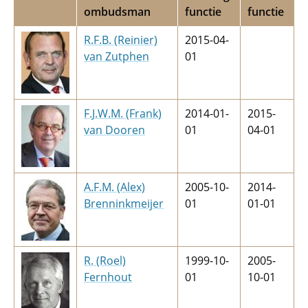
ombudsman
functie
functie
R.F.B. (Reinier)
2015-04-
van Zutphen
01
F.J.W.M. (Frank)
2014-01-
2015-
van Dooren
01
04-01
A.F.M. (Alex)
2005-10-
2014-
Brenninkmeijer
01
01-01
R. (Roel)
1999-10-
2005-
Fernhout
01
10-01