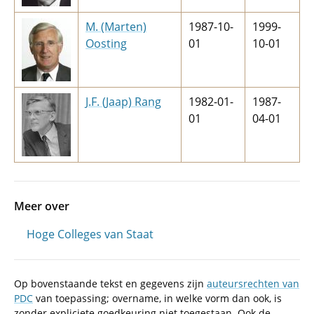
M. (Marten)
1987-10-
1999-
Oosting
01
10-01
J.F. (Jaap) Rang
1982-01-
1987-
01
04-01
Meer over
Hoge Colleges van Staat
Op bovenstaande tekst en gegevens zijn
auteursrechten van
PDC
van toepassing; overname, in welke vorm dan ook, is
zonder expliciete goedkeuring niet toegestaan. Ook de