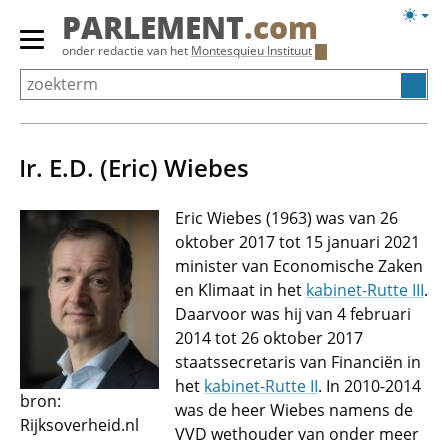
Overslaan
Licht
PARLEMENT
.com
en
weerg
Primair
onder redactie van het
Montesquieu Instituut
naar
menu
de
tonen/verbergen
inhoud
gaan
Ir. E.D. (Eric) Wiebes
Eric Wiebes (1963) was van 26
oktober 2017 tot 15 januari 2021
minister van Economische Zaken
en Klimaat in het
kabinet-Rutte III
.
Daarvoor was hij van 4 februari
2014 tot 26 oktober 2017
staatssecretaris van Financiën in
het
kabinet-Rutte II
. In 2010-2014
bron:
was de heer Wiebes namens de
Rijksoverheid.nl
VVD wethouder van onder meer