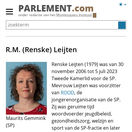
Overslaan
Licht
PARLEMENT
.com
en
weerg
Primair
onder redactie van het
Montesquieu Instituut
naar
menu
de
tonen/verbergen
inhoud
gaan
R.M. (Renske) Leijten
Renske Leijten (1979) was van 30
november 2006 tot 5 juli 2023
Tweede Kamerlid voor de SP.
Mevrouw Leijten was voorzitter
van
ROOD
, de
jongerenorganisatie van de SP.
Zij was geruime tijd
woordvoerder jeugdbeleid,
Maurits Gemmink
gezondheidszorg, welzijn en
(SP)
sport van de SP-fractie en later