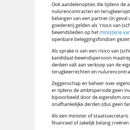
Ook aandelenopties die tijdens de
nulurencontracten en terugkeeroptie
belangen van een partner (in geval
goederen) gelden als 'risico van (s
bewindslieden op het
ministerie va
openbare beleggingsfondsen gezien a
Als sprake is van een risico van (s
kandidaat-bewindspersoon maatrege
denken valt aan verkoop van de eig
terugkeerrechten en nulurencontra
Zeggenschap en beheer over eigen
er tijdens de ambtsperiode geen in
bijvoorbeeld door de eigendom ond
onafhankelijke derden (dus geen fam
Als een minister of staatssecretari
financieel of zakelijk belang creëren 