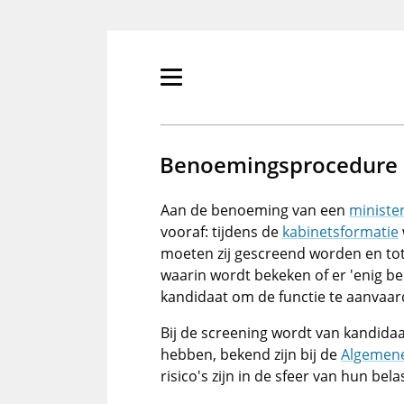
Overslaan
en
naar
de
Primair
inhoud
menu
gaan
tonen/verbergen
Benoemingsprocedure 
Aan de benoeming van een
ministe
vooraf: tijdens de
kabinetsformatie
moeten zij gescreend worden en tot
waarin wordt bekeken of er 'enig bel
kandidaat om de functie te aanvaar
Bij de screening wordt van kandida
hebben, bekend zijn bij de
Algemene 
risico's zijn in de sfeer van hun bel