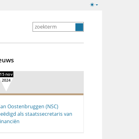
Lichte/donkere
weergave
euws
15 nov
2024
an Oostenbruggen (NSC)
eëdigd als staatssecretaris van
inanciën