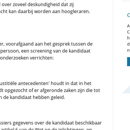
 over zoveel deskundigheid dat zij
acht kan daarbij worden aan hoogleraren.
C
A
C
h
er, voorafgaand aan het gesprek tussen de
d
n
persoon, een screening van de kandidaat
enonderzoeken verrichten:
stitiële antecedenten' houdt in dat in het
t opgezocht of er afgeronde zaken zijn die tot
an de kandidaat hebben geleid.
ossiers gegevens over de kandidaat beschikbaar
 artikel 6 van de Wet op de inlichtingen- en