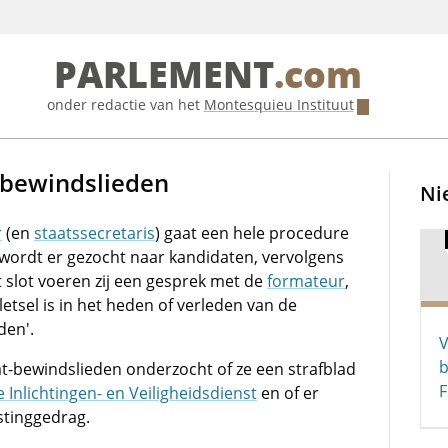
PARLEMENT
.com
onder redactie van het
Montesquieu Instituut
bewindslieden
Ni
r
(en
staatssecretaris
) gaat een hele procedure
wordt er gezocht naar kandidaten, vervolgens
 slot voeren zij een gesprek met de
formateur
,
etsel is in het heden of verleden van de
den'.
V
b
at-bewindslieden onderzocht of ze een strafblad
F
Inlichtingen- en Veiligheidsdienst
en of er
astinggedrag.