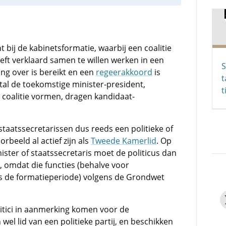
 bij de kabinetsformatie, waarbij een coalitie
eft verklaard samen te willen werken in een
S
g over is bereikt en een
regeerakkoord
is
t
tal de toekomstige minister-president,
t
e coalitie vormen, dragen kandidaat-
taatssecretarissen dus reeds een politieke of
orbeeld al actief zijn als
Tweede Kamerlid
. Op
ter of staatssecretaris moet de politicus dan
, omdat die functies (behalve voor
ns de formatieperiode) volgens de Grondwet
litici in aanmerking komen voor de
 wel lid van een politieke partij, en beschikken