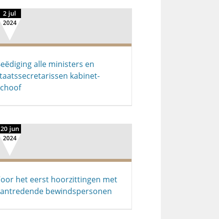
2 jul
2024
eëdiging alle ministers en
taatssecretarissen kabinet-
choof
20 jun
2024
oor het eerst hoorzittingen met
antredende bewindspersonen