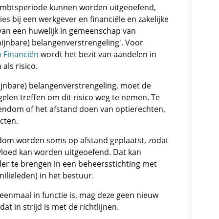
 ambtsperiode kunnen worden uitgeoefend,
s bij een werkgever en financiële en zakelijke
 van een huwelijk in gemeenschap van
chijnbare) belangenverstrengeling'. Voor
n Financiën
wordt het bezit van aandelen in
ls risico.
chijnbare) belangenverstrengeling, moet de
len treffen om dit risico weg te nemen. Te
endom of het afstand doen van optierechten,
cten.
dom worden soms op afstand geplaatst, zodat
vloed kan worden uitgeoefend. Dat kan
er te brengen in een beheersstichting met
ilieleden) in het bestuur.
s eenmaal in functie is, mag deze geen nieuw
dat in strijd is met de richtlijnen.