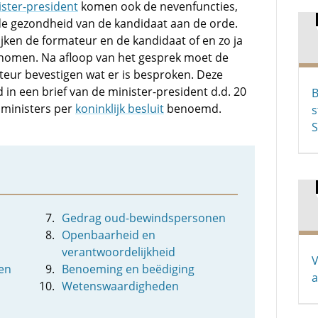
ister-president
komen ook de nevenfuncties,
 de gezondheid van de kandidaat aan de orde.
ekijken de formateur en de kandidaat of en zo ja
nomen. Na afloop van het gesprek moet de
teur bevestigen wat er is besproken. Deze
n een brief van de minister-president d.d. 20
B
 ministers per
koninklijk besluit
benoemd.
s
S
Gedrag oud-bewindspersonen
Openbaarheid en
verantwoordelijkheid
V
gen
Benoeming en beëdiging
a
Wetenswaardigheden