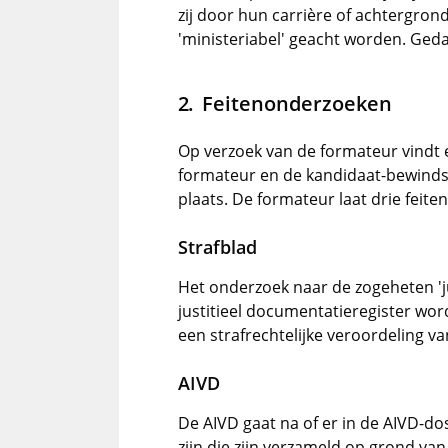
zij door hun carrière of achtergrond
'ministeriabel' geacht worden. Ged
Feitenonderzoeken
Op verzoek van de formateur vindt 
formateur en de kandidaat-bewinds
plaats. De formateur laat drie feit
Strafblad
Het onderzoek naar de zogeheten 'ju
justitieel documentatieregister word
een strafrechtelijke veroordeling v
AIVD
De AIVD gaat na of er in de AIVD-d
zijn die zijn verzameld op grond van