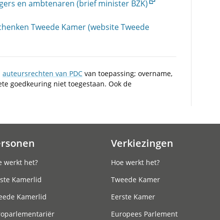
s en ambtenaren (brief minister BZK)
geschenken Tweede Kamer (website Tweede
n
auteursrechten van PDC
van toepassing; overname,
iete goedkeuring niet toegestaan. Ook de
ersonen
Verkiezingen
 werkt het?
Hoe werkt het?
ste Kamerlid
Tweede Kamer
eede Kamerlid
Eerste Kamer
roparlementariër
Europees Parlement