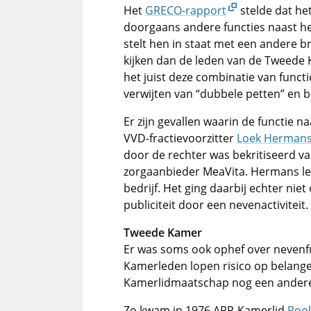
Het
GRECO-rapport
stelde dat he
doorgaans andere functies naast he
stelt hen in staat met een andere br
kijken dan de leden van de Tweede
het juist deze combinatie van funct
verwijten van “dubbele petten” en b
Er zijn gevallen waarin de functie 
VVD-fractievoorzitter
Loek Herman
door de rechter was bekritiseerd van
zorgaanbieder MeaVita. Hermans le
bedrijf. Het ging daarbij echter ni
publiciteit door een nevenactiviteit.
Tweede Kamer
Er was soms ook ophef over nevenf
Kamerleden lopen risico op belange
Kamerlidmaatschap nog een andere (
Zo kwam in 1976 ARP-Kamerlid
Rool