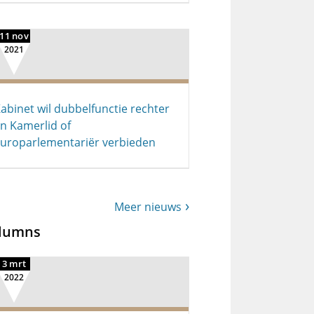
11 nov
2021
abinet wil dubbelfunctie rechter
n Kamerlid of
uroparlementariër verbieden
Meer nieuws
lumns
3 mrt
2022