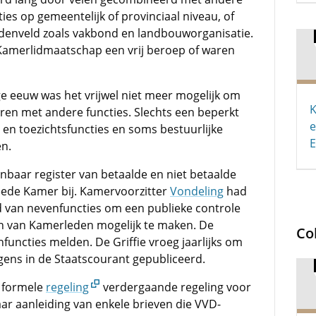
ies op gemeentelijk of provinciaal niveau, of
ddenveld zoals vakbond en landbouworganisatie.
amerlidmaatschap een vrij beroep of waren
ge eeuw was het vrijwel niet meer mogelijk om
K
en met andere functies. Slechts een beperkt
e
s- en toezichtsfuncties en soms bestuurlijke
E
en.
nbaar register van betaalde en niet betaalde
eede Kamer bij. Kamervoorzitter
Vondeling
had
d van nevenfuncties om een publieke controle
ten van Kamerleden mogelijk te maken. De
Co
uncties melden. De Griffie vroeg jaarlijks om
gens in de Staatscourant gepubliceerd.
 formele
regeling
verdergaande regeling voor
aar aanleiding van enkele brieven die VVD-