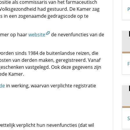
positie als commissaris van het farmaceutisch
Volksgezondheid had gestuurd. De Kamer zag
P
els in een zogenaamde gedragscode op te
amer op haar
website
de nevenfuncties van de
worden sinds 1984 de buitenlandse reizen, die
osten van derden maken, geregistreerd. Vanaf
F
geschenken vastgelegd. Ook deze gegevens zijn
eede Kamer.
de
in werking, waarvan verplichte registratie
.
S
ttelijk verplicht hun nevenfuncties (dat wil