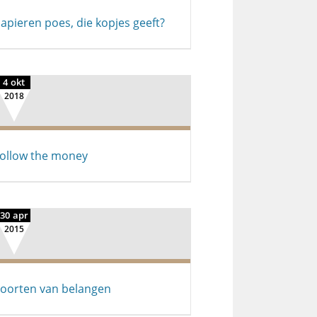
apieren poes, die kopjes geeft?
4 okt
2018
ollow the money
30 apr
2015
oorten van belangen