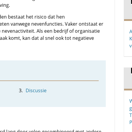
ving.
n bestaat het risico dat hen
eten vanwege nevenfuncties. Vaker ontstaat er
evenactiviteit. Als een bedrijf of organisatie
A
aak komt, kan dat al snel ook tot negatieve
K
v
Discussie
W
g
T
P
d lang door velen gecombineerd met andere