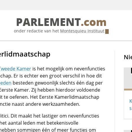
PARLEMENT
.com
onder redactie van het
Montesquieu Instituut
erlidmaatschap
Ni
Tweede Kamer
is het mogelijk om nevenfuncties
ap. Er is echter een groot verschil in hoe dit
leden
besteden gewoonlijk slechts één dag per
erste Kamer. Zij hebben hierdoor voldoende
it te oefenen. Het Eerste Kamerlidmaatschap
K
functie naast andere werkzaamheden.
s
litici. Dit maakt het lastiger om nevenfuncties
n het aantal leden met betekenisvolle
el hebben sommigen één of meer functies om