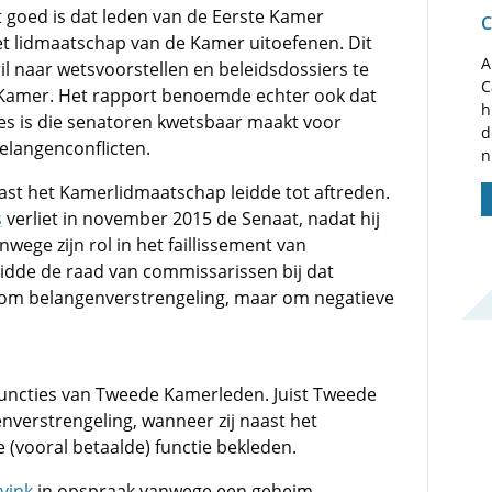
t goed is dat leden van de Eerste Kamer
C
t lidmaatschap van de Kamer uitoefenen. Dit
A
il naar wetsvoorstellen en beleidsdossiers te
C
 Kamer. Het rapport benoemde echter ook dat
h
ies is die senatoren kwetsbaar maakt voor
d
elangenconflicten.
n
naast het Kamerlidmaatschap leidde tot aftreden.
s
verliet in november 2015 de Senaat, nadat hij
wege zijn rol in het faillissement van
idde de raad van commissarissen bij dat
et om belangenverstrengeling, maar om negatieve
uncties van Tweede Kamerleden. Juist Tweede
nverstrengeling, wanneer zij naast het
vooral betaalde) functie bekleden.
vink
in opspraak vanwege een geheim