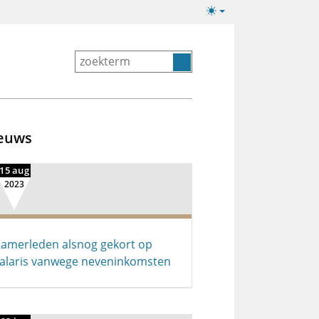
Lichte/donkere
weergave
euws
15 aug
2023
amerleden alsnog gekort op
alaris vanwege neveninkomsten