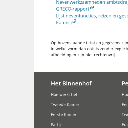
Nevenwerkzaamheden ambtsdrager
GRECO-rapport
Lijst nevenfuncties, reizen en 
Kamer)
Op bovenstaande tekst en gegevens zij
in welke vorm dan ook, is zonder explic
afbeeldingen zijn niet rechtenvrij.
Het Binnenhof
P
Hoofdnavigatie
Hoe werkt het
Hoe
Tweede Kamer
Eer
Eerste Kamer
Tw
Partij
Eu