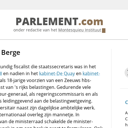
PARLEMENT
.com
onder redactie van het
Montesquieu Instituut
 Berge
ndig fiscalist die staatssecretaris was in het
I
en nadien in het
kabinet-De Quay
en
kabinet-
 als 18-jarige voorzien van een Zeeuws hbs-
st van 's rijks belastingen. Gedurende vele
teur-generaal, als regeringscommissaris en als
is leidinggevend aan de belastingwetgeving.
C
rsitair naast zijn dagelijkse ambtelijke werk.
A
ternationaal overleg zijn mannetje. In
C
van de ministerraad schakelde de minister-
h