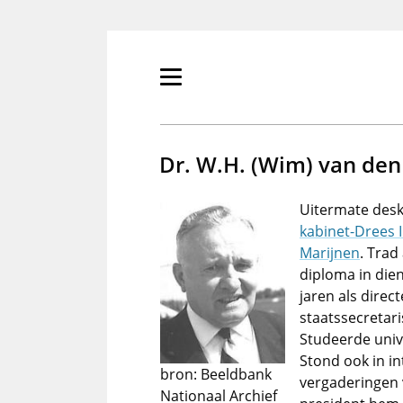
Overslaan
en
naar
de
Primair
inhoud
menu
gaan
tonen/verbergen
Dr. W.H. (Wim) van den
Uitermate desku
kabinet-Drees II
Marijnen
. Trad
diploma in dien
jaren als direc
staatssecretar
Studeerde unive
Stond ook in in
bron: Beeldbank
vergaderingen 
Nationaal Archief