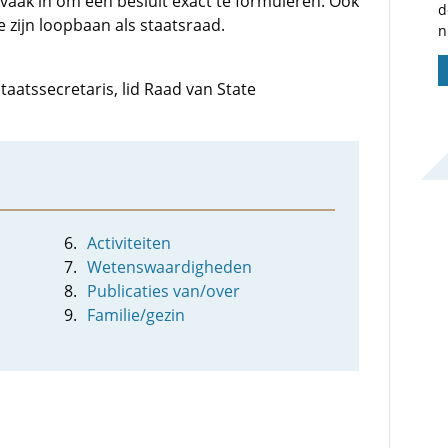
vaak in om een besluit exact te formuleren. Ook
d
 zijn loopbaan als staatsraad.
n
staatssecretaris, lid Raad van State
Activiteiten
Wetenswaardigheden
Publicaties van/over
Familie/gezin