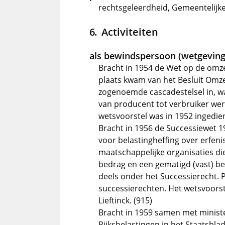
rechtsgeleerdheid, Gemeentelijke
Activiteiten
als bewindspersoon (wetgeving
Bracht in 1954 de Wet op de omzet
plaats kwam van het Besluit Omze
zogenoemde cascadestelsel in, wa
van producent tot verbruiker werd
wetsvoorstel was in 1952 ingedien
Bracht in 1956 de Successiewet 19
voor belastingheffing over erfeni
maatschappelijke organisaties die
bedrag en een gematigd (vast) be
deels onder het Successierecht. P
successierechten. Het wetsvoorst
Lieftinck. (915)
Bracht in 1959 samen met minis
Rijksbelastingen in het Staatsbla