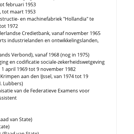
ot februari 1953
, tot maart 1953
tructie- en machinefabriek "Hollandia" te
tot 1972
derlandse Credietbank, vanaf november 1965
erts industrielanden en ontwikkelingslanden,
nds Verbond), vanaf 1968 (nog in 1975)
ing en codificatie sociale-zekerheidswetgeving
 1 april 1969 tot 9 november 1982
 Krimpen aan den IJssel, van 1974 tot 19
M. Lubbers)
anisatie van de Federatieve Examens voor
ssistent
Raad van State)
tate)
r (Raad van State)