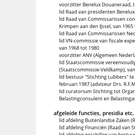
voorzitter Benelux Douaneraad, t
lid Raad van presidenten Benelux
lid Raad van Commissarissen cons
Krimpen aan den IJssel, van 1965 
lid Raad van Commissarissen Ne
lid VN-commissie van fiscale exp
van 1968 tot 1980
voorzitter ANV (Algemeen Nederla
lid Staatscommissie vereenvoudig
(Staatscommissie-Veldkamp), van
lid bestuur "Stichting Lubbers" te
februari 1987 (adviseur Drs. R.F.
lid curatorium Stichting tot Org
Belastingconsulent en Belastinga
afgeleide functies, presidia etc.
lid afdeling Buitenlandse Zaken (
lid afdeling Financiën (Raad van S
lid afdeling geschillen van bestuu