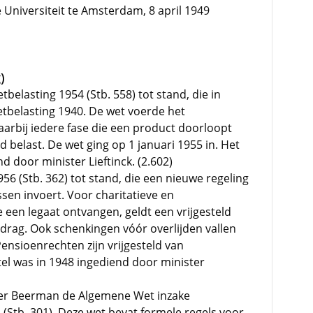
 Universiteit te Amsterdam, 8 april 1949
)
belasting 1954 (Stb. 558) tot stand, die in
tbelasting 1940. De wet voerde het
arbij iedere fase die een product doorloopt
 belast. De wet ging op 1 januari 1955 in. Het
d door minister Lieftinck. (2.602)
56 (Stb. 362) tot stand, die een nieuwe regeling
ssen invoert. Voor charitatieve en
 een legaat ontvangen, geldt een vrijgesteld
drag. Ook schenkingen vóór overlijden vallen
ensioenrechten zijn vrijgesteld van
el was in 1948 ingediend door minister
ter Beerman de Algemene Wet inzake
d (Stb. 301). Deze wet bevat formele regels voor