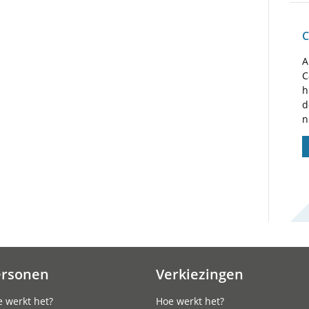
C
A
C
h
d
n
ersonen
Verkiezingen
 werkt het?
Hoe werkt het?