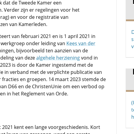
ok dat de Tweede Kamer een
. Verder zijn er regelingen voor het
edrag) en voor de registratie van
izen van Kamerleden.
D
ert van februari 2021 en is 1 april 2021 in
s
 werkgroep onder leiding van
Kees van der
v
ningen, bijvoorbeeld ten aanzien van de
deling van deze
algehele herziening
vond in
i 2023 is door de Kamer ingestemd met de
e in verband met de verplichte publicatie van
fracties en groepen. 14 maart 2023 stemde de
van D66 en de ChristenUnie om een verbod op
en in het Reglement van Orde.
(
t
h
t 2021 kent een lange voorgeschiedenis. Kort