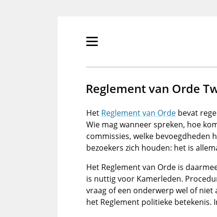
Overslaan
en
naar
de
Primair
inhoud
menu
gaan
tonen/verbergen
Reglement van Orde T
Het
Reglement van Orde
bevat rege
Wie mag wanneer spreken, hoe komt 
commissies, welke bevoegdheden hee
bezoekers zich houden: het is allema
Het Reglement van Orde is daarmee
is nuttig voor Kamerleden. Procedu
vraag of een onderwerp wel of niet 
het Reglement politieke betekenis. I