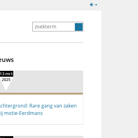
Lichte/donkere
weergave
euws
13 mrt
2025
chtergrond: Rare gang van zaken
ij motie-Eerdmans