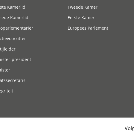
ste Kamerlid
Tweede Kamer
eede Kamerlid
Eerste Kamer
roparlementariër
Europees Parlement
ctievoorzitter
tijleider
ister-president
ister
atssecretaris
egriteit
Vol