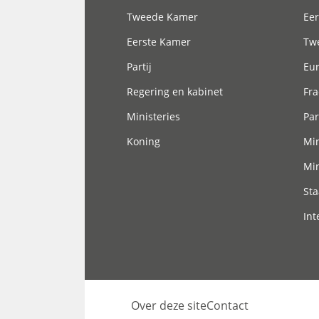
Tweede Kamer
Eer
Eerste Kamer
Tw
Partij
Eu
Regering en kabinet
Fra
Ministeries
Par
Koning
Min
Min
Sta
Int
Over deze site
Contact