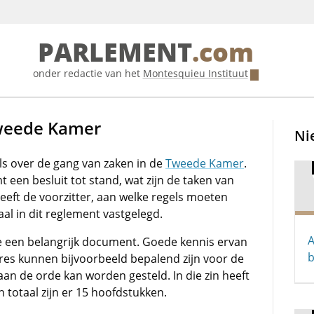
PARLEMENT
.com
onder redactie van het
Montesquieu Instituut
weede Kamer
Ni
ls over de gang van zaken in de
Tweede Kamer
.
een besluit tot stand, wat zijn de taken van
ft de voorzitter, aan welke regels moeten
al in dit reglement vastgelegd.
A
 een belangrijk document. Goede kennis ervan
b
res kunnen bijvoorbeeld bepalend zijn voor de
aan de orde kan worden gesteld. In die zin heeft
n totaal zijn er 15 hoofdstukken.