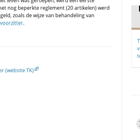
het leven was geroepen, werd een eerste
 het nog beperkte reglement (20 artikelen) werd
geld, zoals de wijze van behandeling van
voorzitter
.
T
v
t
r (website TK)