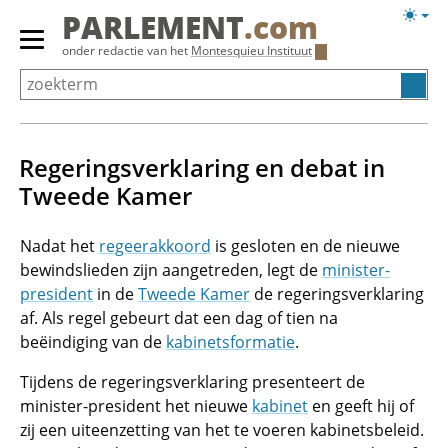
Overslaan
Licht
PARLEMENT
.com
en
weerg
Primair
onder redactie van het
Montesquieu Instituut
naar
menu
de
tonen/verbergen
inhoud
gaan
Regeringsverklaring en debat in
Tweede Kamer
Nadat het
regeerakkoord
is gesloten en de nieuwe
bewindslieden zijn aangetreden, legt de
minister-
president
in de
Tweede Kamer
de regeringsverklaring
af. Als regel gebeurt dat een dag of tien na
beëindiging van de
kabinetsformatie
.
Tijdens de regeringsverklaring presenteert de
minister-president het nieuwe
kabinet
en geeft hij of
zij een uiteenzetting van het te voeren kabinetsbeleid.