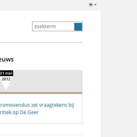
Lichte/donkere
weergave
euws
31 mei
2012
romovendus zet vraagtekens bij
ritiek op De Geer