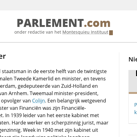
PARLEMENT
.com
onder redactie van het
Montesquieu Instituut
er
Ni
staatsman in de eerste helft van de twintigste
malen Tweede Kamerlid en minister, en tevens
tterdam, gedeputeerde van Zuid-Holland en
van Arnhem. Tweemaal minister-president,
s opvolger van
Colijn
. Een belangrijk wetgevend
P
ster van Financiën was zijn Financiële-
k
. In 1939 leider van het eerste kabinet met
ten. Harde werker en scherpzinnig jurist, maar
igenzinnig. Week in 1940 met zijn kabinet uit