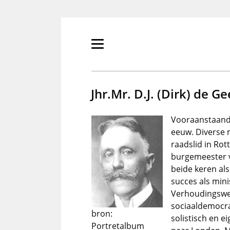
Overslaan
en
naar
de
Primair
inhoud
menu
gaan
tonen/verbergen
Jhr.Mr. D.J. (Dirk) de Ge
Vooraanstaand 
eeuw. Diverse 
raadslid in Ro
burgemeester 
beide keren al
succes als mini
Verhoudingswet
sociaaldemocra
bron:
solistisch en e
Portretalbum