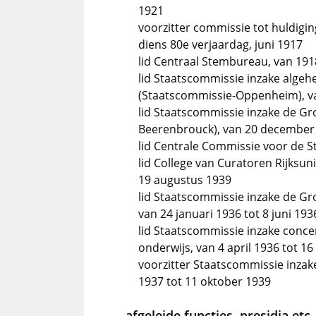
1921
voorzitter commissie tot huldigi
diens 80e verjaardag, juni 1917
lid Centraal Stembureau, van 191
lid Staatscommissie inzake alge
(Staatscommissie-Oppenheim), v
lid Staatscommissie inzake de G
Beerenbrouck), van 20 december
lid Centrale Commissie voor de S
lid College van Curatoren Rijksun
19 augustus 1939
lid Staatscommissie inzake de G
van 24 januari 1936 tot 8 juni 193
lid Staatscommissie inzake conce
onderwijs, van 4 april 1936 tot 
voorzitter Staatscommissie inzake
1937 tot 11 oktober 1939
afgeleide functies, presidia etc.