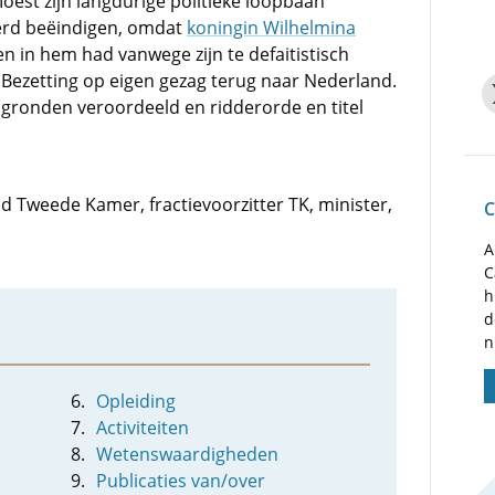
oest zijn langdurige politieke loopbaan
erd beëindigen, omdat
koningin Wilhelmina
n in hem had vanwege zijn te defaitistisch
 Bezetting op eigen gezag terug naar Nederland.
 gronden veroordeeld en ridderorde en titel
lid Tweede Kamer, fractievoorzitter TK, minister,
C
A
C
h
d
n
Opleiding
Activiteiten
Wetenswaardigheden
Publicaties van/over