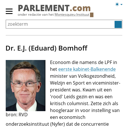
Overslaan
Licht
PARLEMENT
.com
en
weerg
Primair
onder redactie van het
Montesquieu Instituut
naar
menu
de
tonen/verbergen
inhoud
gaan
Dr. E.J. (Eduard) Bomhoff
Econoom die namens de LPF in
het
eerste kabinet-Balkenende
minister van Volksgezondheid,
Welzijn en Sport en viceminister-
president was. Kwam uit een
'rood' Leids gezin en was een
kritisch columnist. Zette zich als
hoogleraar in voor instelling van
bron: RVD
een economisch
onderzoeksinstituut (Nyfer) dat de concurrentie