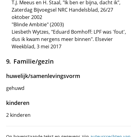
T.J. Meeus en H. Staal, "Ik ben er bijna, dacht ik",
Zaterdag Bijvoegsel NRC Handelsblad, 26/27
oktober 2002
"Blinde Ambitie" (2003)
Liesbeth Wytzes, "Eduard Bomhoff: LPF was 'fout',
dus ik kwam nergens meer binnen". Elsevier
Weekblad, 3 mei 2017
Familie/gezin
huwelijk/samenlevingsvorm
gehuwd
kinderen
2 kinderen
Op bovenstaande tekst en gegevens zijn
auteursrechten van