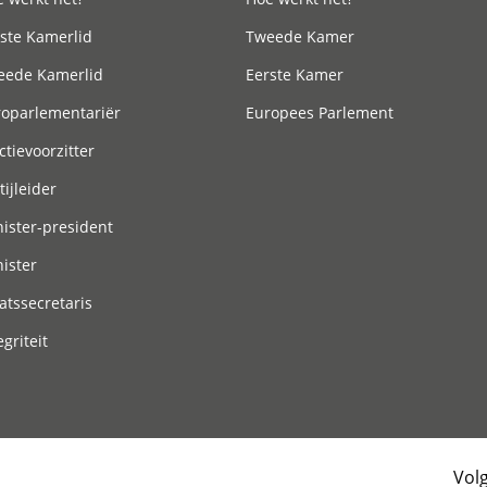
ste Kamerlid
Tweede Kamer
eede Kamerlid
Eerste Kamer
roparlementariër
Europees Parlement
ctievoorzitter
tijleider
ister-president
ister
atssecretaris
egriteit
Vol