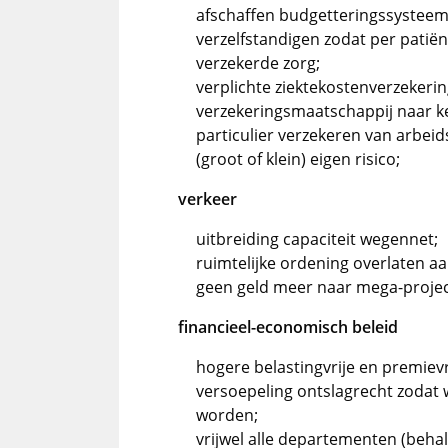
afschaffen budgetteringssysteem 
verzelfstandigen zodat per patiën
verzekerde zorg;
verplichte ziektekostenverzekering
verzekeringsmaatschappij naar ke
particulier verzekeren van arbei
(groot of klein) eigen risico;
verkeer
uitbreiding capaciteit wegennet;
ruimtelijke ordening overlaten a
geen geld meer naar mega-project
financieel-economisch beleid
hogere belastingvrije en premievr
versoepeling ontslagrecht zodat
worden;
vrijwel alle departementen (behalv