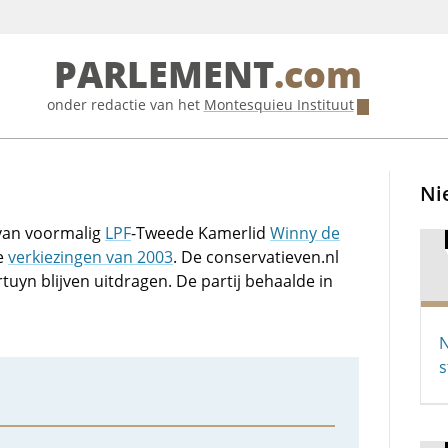
PARLEMENT
.com
onder redactie van het
Montesquieu Instituut
Ni
 van voormalig
LPF
-Tweede Kamerlid
Winny de
e
verkiezingen van 2003
. De conservatieven.nl
uyn blijven uitdragen. De partij behaalde in
N
s