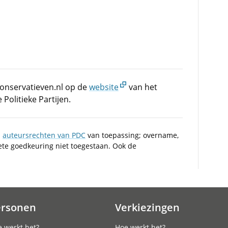
Conservatieven.nl op de
website
van het
olitieke Partijen.
n
auteursrechten van PDC
van toepassing; overname,
iete goedkeuring niet toegestaan. Ook de
ersonen
Verkiezingen
 werkt het?
Hoe werkt het?