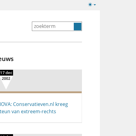
Lichte/donkere
weergave
euws
17 dec
2002
OVA: Conservatieven.nl kreeg
teun van extreem-rechts