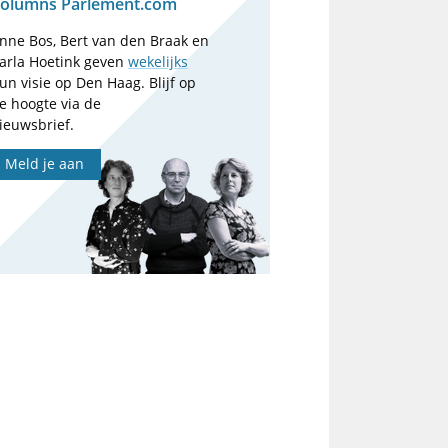
olumns Parlement.com
nne Bos, Bert van den Braak en
arla Hoetink geven
wekelijks
un visie op Den Haag. Blijf op
e hoogte via de
ieuwsbrief.
Meld je aan