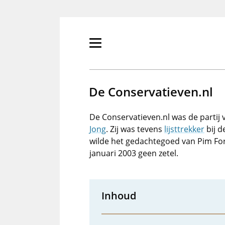
Overslaan
en
naar
de
Primair
inhoud
menu
gaan
tonen/verbergen
De Conservatieven.nl
De Conservatieven.nl was de partij
Jong
. Zij was tevens
lijsttrekker
bij d
wilde het gedachtegoed van Pim Fort
januari 2003 geen zetel.
Inhoud