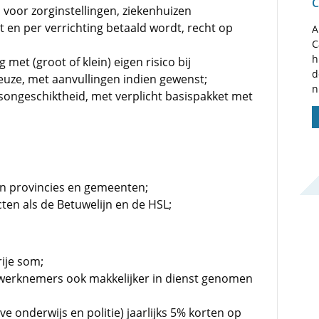
C
voor zorginstellingen, ziekenhuizen
t en per verrichting betaald wordt, recht op
A
C
h
 met (groot of klein) eigen risico bij
d
uze, met aanvullingen indien gewenst;
n
dsongeschiktheid, met verplicht basispakket met
an provincies en gemeenten;
en als de Betuwelijn en de HSL;
ije som;
 werknemers ook makkelijker in dienst genomen
e onderwijs en politie) jaarlijks 5% korten op