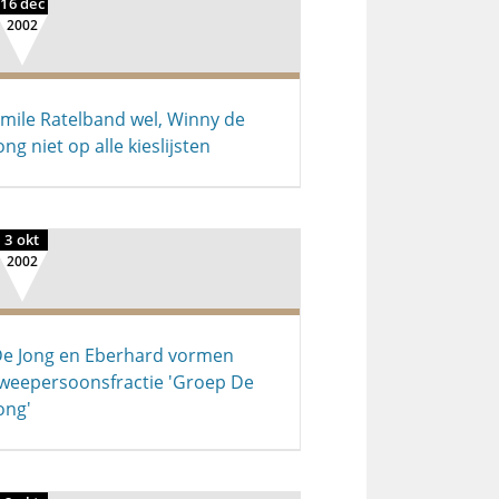
16 dec
2002
mile Ratelband wel, Winny de
ong niet op alle kieslijsten
3 okt
2002
e Jong en Eberhard vormen
weepersoonsfractie 'Groep De
ong'