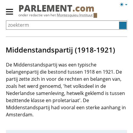
Overslaan
Licht
PARLEMENT
.com
en
weerg
Primair
onder redactie van het
Montesquieu Instituut
naar
menu
de
tonen/verbergen
inhoud
gaan
Middenstandspartij (1918-1921)
De Middenstandspartij was een typische
belangenpartij die bestond tussen 1918 en 1921. De
partij zette zich in voor de rechten en belangen van,
zoals het werd genoemd, 'het volksdeel in de
Nederlandse samenleving, hetwelk geklemd is tussen
bezittende klasse en proletariaat'. De
Middenstandspartij had vooral een sterke aanhang in
Amsterdam.