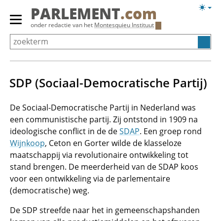
Overslaan
Licht
PARLEMENT
.com
en
weerg
Primair
onder redactie van het
Montesquieu Instituut
naar
menu
de
tonen/verbergen
inhoud
gaan
SDP (Sociaal-Democratische Partij)
De Sociaal-Democratische Partij in Nederland was
een communistische partij. Zij ontstond in 1909 na
ideologische conflict in de de
SDAP
. Een groep rond
Wijnkoop
, Ceton en Gorter wilde de klasseloze
maatschappij via revolutionaire ontwikkeling tot
stand brengen. De meerderheid van de SDAP koos
voor een ontwikkeling via de parlementaire
(democratische) weg.
De SDP streefde naar het in gemeenschapshanden