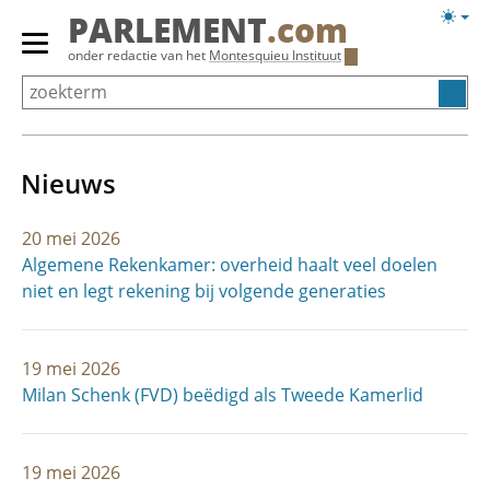
Overslaan
Licht
PARLEMENT
.com
en
weerg
Primair
onder redactie van het
Montesquieu Instituut
naar
menu
de
tonen/verbergen
inhoud
gaan
Nieuws
20 mei 2026
Algemene Rekenkamer: overheid haalt veel doelen
niet en legt rekening bij volgende generaties
19 mei 2026
Milan Schenk (FVD) beëdigd als Tweede Kamerlid
19 mei 2026