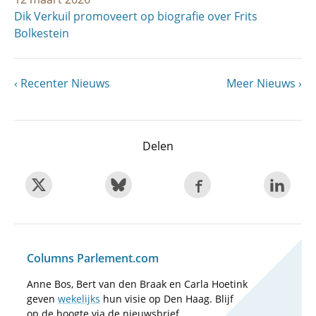
Dik Verkuil promoveert op biografie over Frits
Bolkestein
Vorige
Recenter Nieuws
Volgende
Meer Nieuws
Paginering
pagina
pagina
Delen
Columns Parlement.com
Anne Bos, Bert van den Braak en Carla Hoetink
geven
wekelijks
hun visie op Den Haag. Blijf
op de hoogte via de nieuwsbrief.