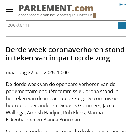
Overslaan
Licht
PARLEMENT
.com
en
weerg
Primair
onder redactie van het
Montesquieu Instituut
naar
menu
de
tonen/verbergen
inhoud
gaan
Derde week coronaverhoren stond
in teken van impact op de zorg
maandag 22 juni 2026, 10:00
De derde week van de openbare verhoren van de
parlementaire enquêtecommissie Corona stond in
het teken van de impact op de zorg. De commissie
hoorde onder anderen Diederik Gommers, Jacco
Wallinga, Amrish Baidjoe, Rob Elens, Marina
Eckenhausen en Bianca Buurman.
Centraal stonden onder meer de druk op de intensive