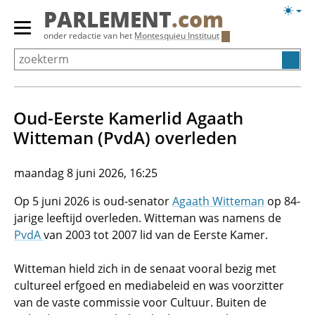
Overslaan
Licht
PARLEMENT
.com
en
weerg
Primair
onder redactie van het
Montesquieu Instituut
naar
menu
de
tonen/verbergen
inhoud
gaan
Oud-Eerste Kamerlid Agaath
Witteman (PvdA) overleden
maandag 8 juni 2026, 16:25
Op 5 juni 2026 is oud-senator
Agaath Witteman
op 84-
jarige leeftijd overleden. Witteman was namens de
PvdA
van 2003 tot 2007 lid van de Eerste Kamer.
Witteman hield zich in de senaat vooral bezig met
cultureel erfgoed en mediabeleid en was voorzitter
van de vaste commissie voor Cultuur. Buiten de